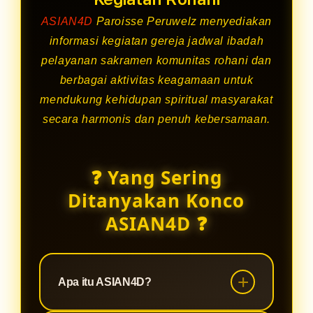
ASIAN4D
Paroisse Peruwelz menyediakan
informasi kegiatan gereja jadwal ibadah
pelayanan sakramen komunitas rohani dan
berbagai aktivitas keagamaan untuk
mendukung kehidupan spiritual masyarakat
secara harmonis dan penuh kebersamaan.
❓ Yang Sering
Ditanyakan Konco
ASIAN4D ❓
Apa itu ASIAN4D?