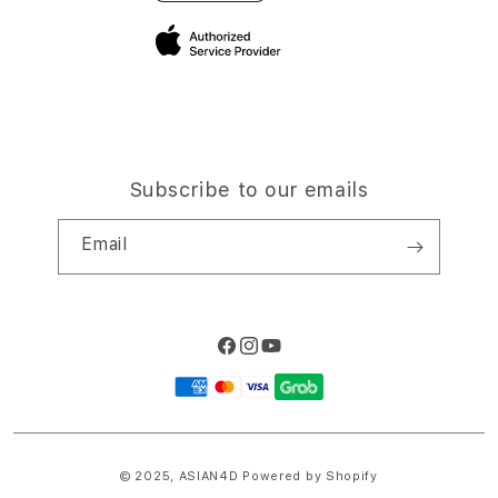
Site Terms of Use
Subscribe to our emails
Email
Facebook
Instagram
YouTube
Payment
methods
© 2025,
ASIAN4D
Powered by Shopify