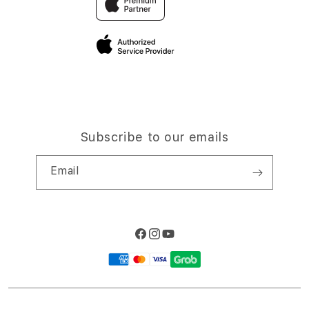
Elush Corporate Website
Privacy Policy
Site Terms of Use
Subscribe to our emails
Email
Facebook
Instagram
YouTube
Payment
methods