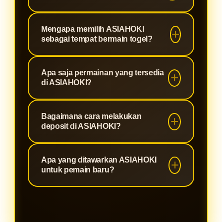
ASIAHOKI adalah jajaran situs togel
Mengapa memilih ASIAHOKI
online yang terpercaya,
sebagai tempat bermain togel?
menawarkan pengalaman bermain
Toto Togel 4D dengan keamanan
ASIAHOKI dikenal karena
Apa saja permainan yang tersedia
dan kenyamanan terbaik. Kami
keakuratannya dalam hasil
di ASIAHOKI?
menyediakan beragam pasaran dan
pengundian dan sistem keamanan
layanan berkualitas bagi seluruh
yang tinggi. Kami berkomitmen
ASIAHOKI menawarkan berbagai
pemain.
Bagaimana cara melakukan
untuk memberikan pelayanan prima,
permainan togel, termasuk Toto 4D,
deposit di ASIAHOKI?
menjadikan setiap pengalaman
3D, dan 2D. Anda dapat memilih dari
bermain Anda menyenangkan dan
berbagai pasaran untuk menambah
Melakukan deposit di ASIAHOKI
aman.
Apa yang ditawarkan ASIAHOKI
variasi dan meningkatkan peluang
sangat mudah! Cukup login ke akun
untuk pemain baru?
menang.
Anda, pilih metode pembayaran
yang tersedia, masukkan jumlah
ASIAHOKI menawarkan bonus dan
deposit, dan ikuti instruksi untuk
promosi menarik untuk pemain baru.
menyelesaikan transaksi dengan
Bonus selamat datang kami