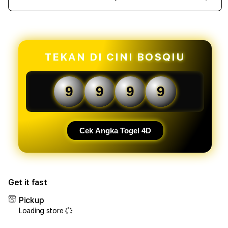
Decrease
Incr
quantity
quant
for
for
ASIAHOKI
ASIA
✈️
✈️
TEKAN DI CINI BOSQIU
Jajaran
Jajar
Paroisse
Paro
Peruwelz
Peru
9
9
9
9
Komunitas
Komu
Gereja
Gere
Katolik
Katol
Pelayanan
Pela
Cek Angka Togel 4D
Ibadah
Ibad
dan
dan
Kegiatan
Kegi
Rohani
Roha
Get it fast
Pickup
Loading store