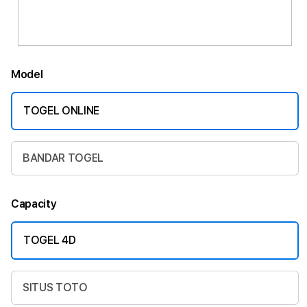
Model
TOGEL ONLINE
BANDAR TOGEL
Capacity
TOGEL 4D
SITUS TOTO