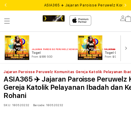
ASIA365 ✈️ Jajaran Paroisse Peruwelz Komuni
Lo
in
JAJARAN PAROISSE PERUWELZ KOMUNITAS GEREJA KATOLIK PELAYANAN IBADAH DA
JAJARAN PAROISSE P
Togel
Togel Online
From $999 SGD
From $999 SGD
Jajaran Paroisse Peruwelz Komunitas Gereja Katolik Pelayanan Iba
ASIA365 ✈️ Jajaran Paroisse Peruwelz
Gereja Katolik Pelayanan Ibadah dan K
Rohani
SKU:
180520232
Barcode:
180520232