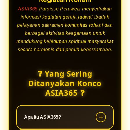
ASIA365
Paroisse Peruwelz menyediakan
informasi kegiatan gereja jadwal ibadah
pelayanan sakramen komunitas rohani dan
berbagai aktivitas keagamaan untuk
mendukung kehidupan spiritual masyarakat
secara harmonis dan penuh kebersamaan.
❓ Yang Sering
Ditanyakan Konco
ASIA365 ❓
Apa itu ASIA365?