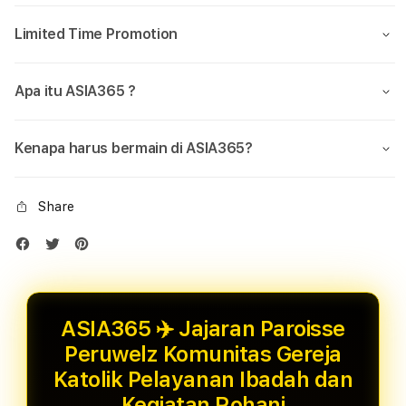
Limited Time Promotion
Apa itu ASIA365 ?
Kenapa harus bermain di ASIA365?
Share
ASIA365 ✈️ Jajaran Paroisse
Peruwelz Komunitas Gereja
Katolik Pelayanan Ibadah dan
Kegiatan Rohani