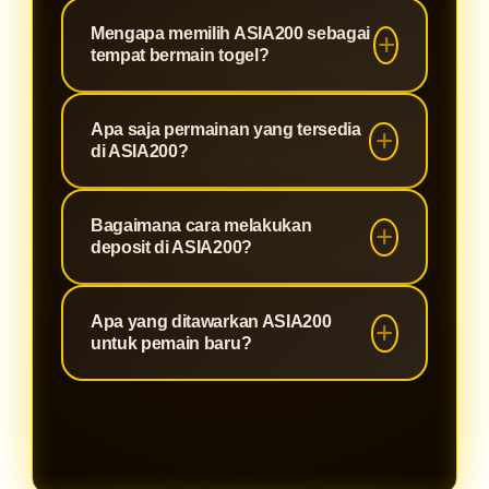
ASIA200 adalah jajaran situs togel
Mengapa memilih ASIA200 sebagai
online yang terpercaya,
tempat bermain togel?
menawarkan pengalaman bermain
Toto Togel 4D dengan keamanan
ASIA200 dikenal karena
Apa saja permainan yang tersedia
dan kenyamanan terbaik. Kami
keakuratannya dalam hasil
di ASIA200?
menyediakan beragam pasaran dan
pengundian dan sistem keamanan
layanan berkualitas bagi seluruh
yang tinggi. Kami berkomitmen
ASIA200 menawarkan berbagai
pemain.
Bagaimana cara melakukan
untuk memberikan pelayanan prima,
permainan togel, termasuk Toto 4D,
deposit di ASIA200?
menjadikan setiap pengalaman
3D, dan 2D. Anda dapat memilih dari
bermain Anda menyenangkan dan
berbagai pasaran untuk menambah
Melakukan deposit di ASIA200
aman.
Apa yang ditawarkan ASIA200
variasi dan meningkatkan peluang
sangat mudah! Cukup login ke akun
untuk pemain baru?
menang.
Anda, pilih metode pembayaran
yang tersedia, masukkan jumlah
ASIA200 menawarkan bonus dan
deposit, dan ikuti instruksi untuk
promosi menarik untuk pemain baru.
menyelesaikan transaksi dengan
Bonus selamat datang kami
cepat dan aman.
dirancang untuk meningkatkan saldo