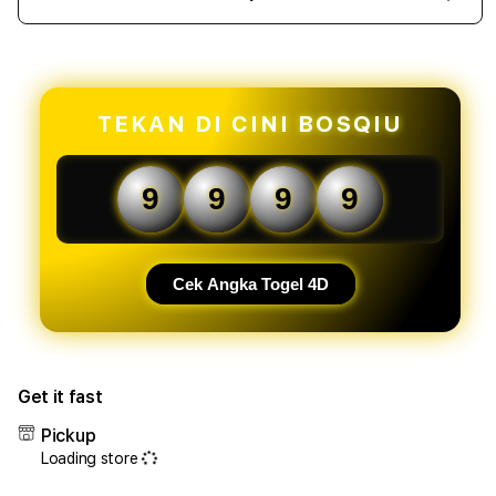
Decrease
Incr
quantity
quant
for
for
ASIA200
ASIA
✈️
✈️
TEKAN DI CINI BOSQIU
Jajaran
Jajar
Paroisse
Paro
Peruwelz
Peru
9
9
9
9
Komunitas
Komu
Gereja
Gere
Katolik
Katol
Pelayanan
Pela
Cek Angka Togel 4D
Ibadah
Ibad
dan
dan
Kegiatan
Kegi
Rohani
Roha
Get it fast
Pickup
Loading store