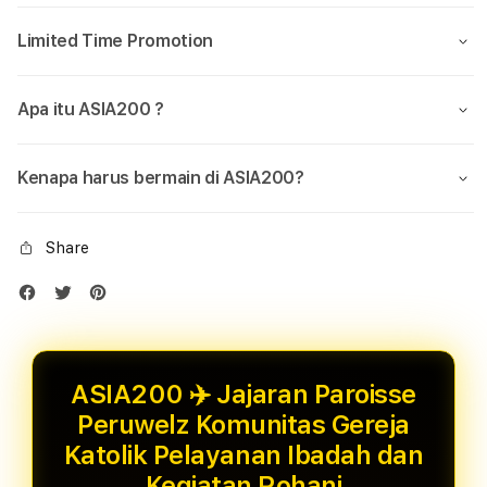
Limited Time Promotion
Apa itu ASIA200 ?
Kenapa harus bermain di ASIA200?
Share
ASIA200 ✈️ Jajaran Paroisse
Peruwelz Komunitas Gereja
Katolik Pelayanan Ibadah dan
Kegiatan Rohani