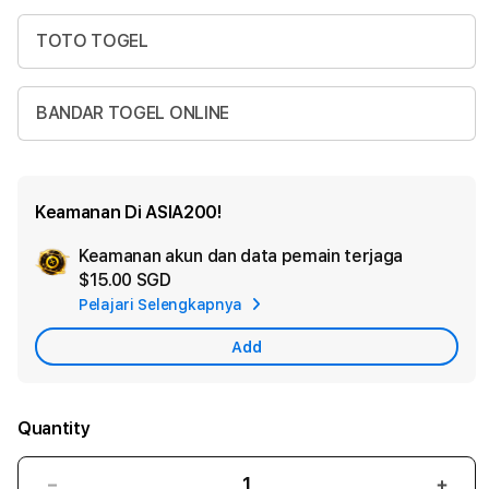
TOTO TOGEL
BANDAR TOGEL ONLINE
Keamanan Di ASIA200!
Keamanan akun dan data pemain terjaga
Ad
$15.00 SGD
App
Pelajari Selengkapnya
Car
Add
Quantity