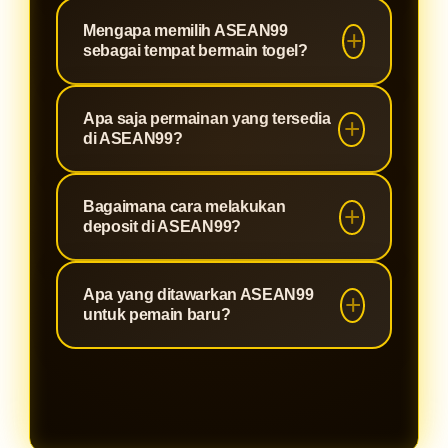
ASEAN99 adalah jajaran situs togel
Mengapa memilih ASEAN99
online yang terpercaya,
sebagai tempat bermain togel?
menawarkan pengalaman bermain
Toto Togel 4D dengan keamanan
ASEAN99 dikenal karena
Apa saja permainan yang tersedia
dan kenyamanan terbaik. Kami
keakuratannya dalam hasil
di ASEAN99?
menyediakan beragam pasaran dan
pengundian dan sistem keamanan
layanan berkualitas bagi seluruh
yang tinggi. Kami berkomitmen
ASEAN99 menawarkan berbagai
pemain.
Bagaimana cara melakukan
untuk memberikan pelayanan prima,
permainan togel, termasuk Toto 4D,
deposit di ASEAN99?
menjadikan setiap pengalaman
3D, dan 2D. Anda dapat memilih dari
bermain Anda menyenangkan dan
berbagai pasaran untuk menambah
Melakukan deposit di ASEAN99
aman.
Apa yang ditawarkan ASEAN99
variasi dan meningkatkan peluang
sangat mudah! Cukup login ke akun
untuk pemain baru?
menang.
Anda, pilih metode pembayaran
yang tersedia, masukkan jumlah
ASEAN99 menawarkan bonus dan
deposit, dan ikuti instruksi untuk
promosi menarik untuk pemain baru.
menyelesaikan transaksi dengan
Bonus selamat datang kami
cepat dan aman.
dirancang untuk meningkatkan saldo