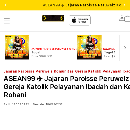
ASEAN99 ✈️ Jajaran Paroisse Peruwelz Komuni
Lo
in
JAJARAN PAROISSE PERUWELZ KOMUNITAS GEREJA KATOLIK PELAYANAN IBADAH DA
JAJARAN PAROISSE P
Togel
Togel Online
From $999 SGD
From $999 SGD
Jajaran Paroisse Peruwelz Komunitas Gereja Katolik Pelayanan Iba
ASEAN99 ✈️ Jajaran Paroisse Peruwel
Gereja Katolik Pelayanan Ibadah dan K
Rohani
SKU:
180520232
Barcode:
180520232