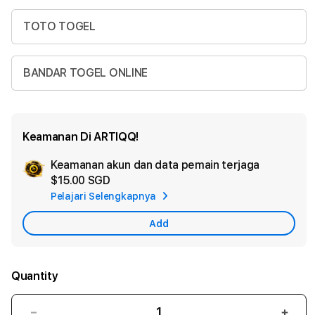
TOTO TOGEL
BANDAR TOGEL ONLINE
Keamanan Di ARTIQQ!
Keamanan akun dan data pemain terjaga
Ad
$15.00 SGD
App
Pelajari Selengkapnya
Car
Add
Quantity