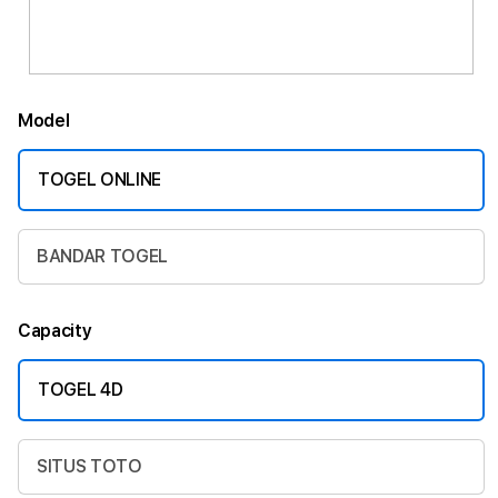
Model
TOGEL ONLINE
BANDAR TOGEL
Capacity
TOGEL 4D
SITUS TOTO