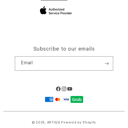
Site Terms of Use
Subscribe to our emails
Email
Facebook
Instagram
YouTube
Payment
methods
© 2025,
ARTIQQ
Powered by Shopify