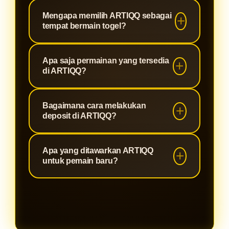
ARTIQQ adalah jajaran situs togel
Mengapa memilih ARTIQQ sebagai
online yang terpercaya,
tempat bermain togel?
menawarkan pengalaman bermain
Toto Togel 4D dengan keamanan
ARTIQQ dikenal karena
Apa saja permainan yang tersedia
dan kenyamanan terbaik. Kami
keakuratannya dalam hasil
di ARTIQQ?
menyediakan beragam pasaran dan
pengundian dan sistem keamanan
layanan berkualitas bagi seluruh
yang tinggi. Kami berkomitmen
ARTIQQ menawarkan berbagai
pemain.
Bagaimana cara melakukan
untuk memberikan pelayanan prima,
permainan togel, termasuk Toto 4D,
deposit di ARTIQQ?
menjadikan setiap pengalaman
3D, dan 2D. Anda dapat memilih dari
bermain Anda menyenangkan dan
berbagai pasaran untuk menambah
Melakukan deposit di ARTIQQ
aman.
Apa yang ditawarkan ARTIQQ
variasi dan meningkatkan peluang
sangat mudah! Cukup login ke akun
untuk pemain baru?
menang.
Anda, pilih metode pembayaran
yang tersedia, masukkan jumlah
ARTIQQ menawarkan bonus dan
deposit, dan ikuti instruksi untuk
promosi menarik untuk pemain baru.
menyelesaikan transaksi dengan
Bonus selamat datang kami
cepat dan aman.
dirancang untuk meningkatkan saldo