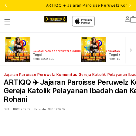
ARTIQQ ✈️ Jajaran Paroisse Peruwelz Komunit
Lo
in
JAJARAN PAROISSE PERUWELZ KOMUNITAS GEREJA KATOLIK PELAYANAN IBADAH DA
JAJARAN PAROISSE P
Togel
Togel Online
From $999 SGD
From $999 SGD
Jajaran Paroisse Peruwelz Komunitas Gereja Katolik Pelayanan Iba
ARTIQQ ✈️ Jajaran Paroisse Peruwelz 
Gereja Katolik Pelayanan Ibadah dan K
Rohani
SKU:
180520232
Barcode:
180520232