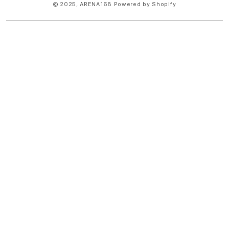
© 2025,
ARENA168
Powered by Shopify