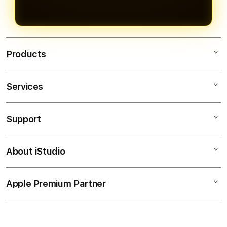
baru. Bonus selamat datang kami
transaksi dengan cepat dan aman.
dirancang untuk meningkatkan saldo
awal Anda dan memberi lebih
banyak peluang untuk menang.
Products
Services
AREADOMINO
Togel Online
Support
AppleCare+
Bandar Togel
Corporate
Togel 4D
About iStudio
My Account
AREADOMINO
Situs Toto
Collection & Delivery
Elush Service Provider
Toto Togel
Apple Premium Partner
About Us
Returns & Exchanges
Financing Options
Toto Togel 4D
Find an iStudio near you
Contact Us
Trade-in
Bandar Togel Online
Why Shop at iStudio