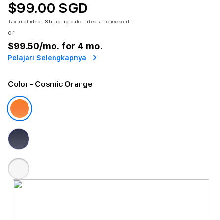
$99.00 SGD
Tax included.
Shipping
calculated at checkout.
or
$99.50
/mo. for 4 mo.
Pelajari Selengkapnya
Color
- Cosmic Orange