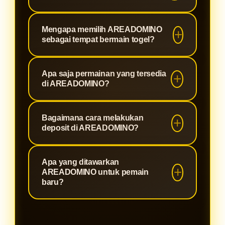
AREADOMINO adalah jajaran situs
Mengapa memilih AREADOMINO
togel online yang terpercaya,
sebagai tempat bermain togel?
menawarkan pengalaman bermain
Toto Togel 4D dengan keamanan
AREADOMINO dikenal karena
Apa saja permainan yang tersedia
dan kenyamanan terbaik. Kami
keakuratannya dalam hasil
di AREADOMINO?
menyediakan beragam pasaran dan
pengundian dan sistem keamanan
layanan berkualitas bagi seluruh
yang tinggi. Kami berkomitmen
AREADOMINO menawarkan
pemain.
Bagaimana cara melakukan
untuk memberikan pelayanan prima,
berbagai permainan togel, termasuk
deposit di AREADOMINO?
menjadikan setiap pengalaman
Toto 4D, 3D, dan 2D. Anda dapat
bermain Anda menyenangkan dan
memilih dari berbagai pasaran untuk
Melakukan deposit di
aman.
Apa yang ditawarkan
menambah variasi dan
AREADOMINO sangat mudah!
AREADOMINO untuk pemain
meningkatkan peluang menang.
Cukup login ke akun Anda, pilih
baru?
metode pembayaran yang tersedia,
AREADOMINO menawarkan bonus
masukkan jumlah deposit, dan ikuti
dan promosi menarik untuk pemain
instruksi untuk menyelesaikan