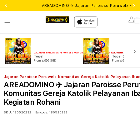
AREADOMINO ✈️ Jajaran Paroisse Peruwelz Komun
Lo
in
JAJARAN PAROISSE PERUWELZ KOMUNITAS GEREJA KATOLIK PELAYANAN IBADAH DA
JAJARAN PAROISSE P
Togel
Togel Online
From $999 SGD
From $999 SGD
Jajaran Paroisse Peruwelz Komunitas Gereja Katolik Pelayanan Iba
AREADOMINO ✈️ Jajaran Paroisse Peru
Komunitas Gereja Katolik Pelayanan I
Kegiatan Rohani
SKU:
180520232
Barcode:
180520232