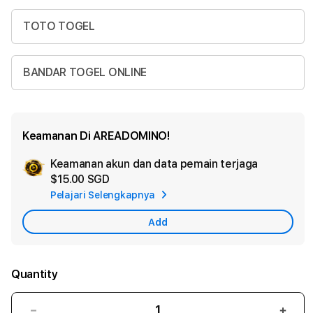
TOTO TOGEL
BANDAR TOGEL ONLINE
Keamanan Di AREADOMINO!
Keamanan akun dan data pemain terjaga
Ad
$15.00 SGD
App
Pelajari Selengkapnya
Car
Add
Quantity