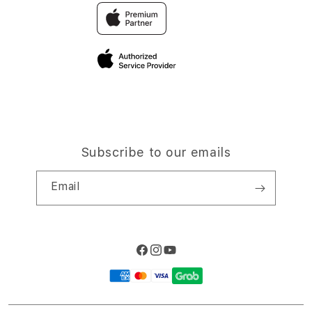
FAQ
Traveller’s Reservation
Elush Corporate Website
Privacy Policy
Site Terms of Use
Subscribe to our emails
Email
Facebook
Instagram
YouTube
Payment
methods