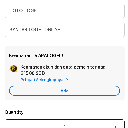
TOTO TOGEL
BANDAR TOGEL ONLINE
Keamanan Di APATOGEL!
Keamanan akun dan data pemain terjaga
Ad
$15.00 SGD
App
Pelajari Selengkapnya
Car
Add
Quantity