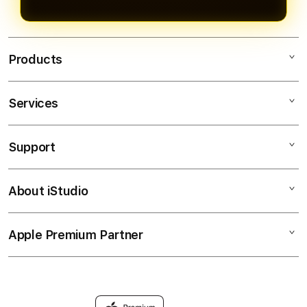
cepat dan aman.
dirancang untuk meningkatkan saldo
awal Anda dan memberi lebih
banyak peluang untuk menang.
Products
Services
APATOGEL
Togel Online
Support
AppleCare+
Bandar Togel
Corporate
Togel 4D
About iStudio
My Account
APATOGEL
Situs Toto
Collection & Delivery
Elush Service Provider
Toto Togel
Apple Premium Partner
About Us
Returns & Exchanges
Financing Options
Toto Togel 4D
Find an iStudio near you
Contact Us
Trade-in
Bandar Togel Online
Why Shop at iStudio
FAQ
Traveller’s Reservation