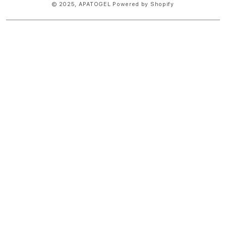
© 2025,
APATOGEL
Powered by Shopify