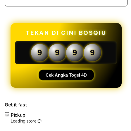
Decrease
Incr
quantity
quant
for
for
APATOGEL
APA
✈️
✈️
TEKAN DI CINI BOSQIU
Jajaran
Jajar
Paroisse
Paro
Peruwelz
Peru
9
9
9
9
Komunitas
Komu
Gereja
Gere
Katolik
Katol
Pelayanan
Pela
Cek Angka Togel 4D
Ibadah
Ibad
dan
dan
Kegiatan
Kegi
Rohani
Roha
Get it fast
Pickup
Loading store