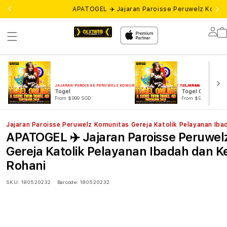
APATOGEL ✈️ Jajaran Paroisse Peruwelz Komuni
Lo
in
JAJARAN PAROISSE PERUWELZ KOMUNITAS GEREJA KATOLIK PELAYANAN IBADAH DA
JAJARAN PAROISSE P
Togel
Togel Online
From $999 SGD
From $999 SGD
Jajaran Paroisse Peruwelz Komunitas Gereja Katolik Pelayanan Iba
APATOGEL ✈️ Jajaran Paroisse Peruwel
Gereja Katolik Pelayanan Ibadah dan K
Rohani
SKU:
180520232
Barcode:
180520232