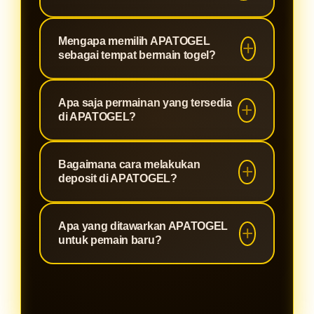
APATOGEL adalah jajaran situs
Mengapa memilih APATOGEL
togel online yang terpercaya,
sebagai tempat bermain togel?
menawarkan pengalaman bermain
Toto Togel 4D dengan keamanan
APATOGEL dikenal karena
Apa saja permainan yang tersedia
dan kenyamanan terbaik. Kami
keakuratannya dalam hasil
di APATOGEL?
menyediakan beragam pasaran dan
pengundian dan sistem keamanan
layanan berkualitas bagi seluruh
yang tinggi. Kami berkomitmen
APATOGEL menawarkan berbagai
pemain.
Bagaimana cara melakukan
untuk memberikan pelayanan prima,
permainan togel, termasuk Toto 4D,
deposit di APATOGEL?
menjadikan setiap pengalaman
3D, dan 2D. Anda dapat memilih dari
bermain Anda menyenangkan dan
berbagai pasaran untuk menambah
Melakukan deposit di APATOGEL
aman.
Apa yang ditawarkan APATOGEL
variasi dan meningkatkan peluang
sangat mudah! Cukup login ke akun
untuk pemain baru?
menang.
Anda, pilih metode pembayaran
yang tersedia, masukkan jumlah
APATOGEL menawarkan bonus dan
deposit, dan ikuti instruksi untuk
promosi menarik untuk pemain baru.
menyelesaikan transaksi dengan
Bonus selamat datang kami