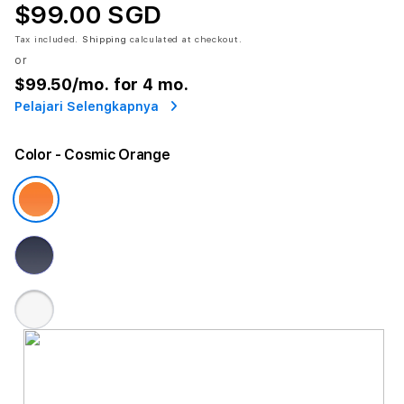
$99.00 SGD
Tax included.
Shipping
calculated at checkout.
or
$99.50
/mo. for 4 mo.
Pelajari Selengkapnya
Color
- Cosmic Orange