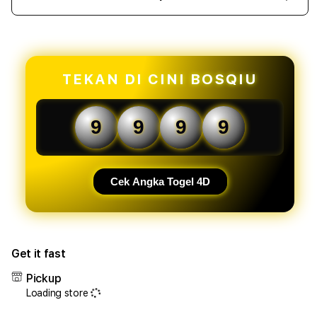
Decrease
Incr
quantity
quant
for
for
ANGKER4D
ANG
✈️
✈️
TEKAN DI CINI BOSQIU
Jajaran
Jajar
Paroisse
Paro
Peruwelz
Peru
9
9
9
9
Komunitas
Komu
Gereja
Gere
Katolik
Katol
Pelayanan
Pela
Cek Angka Togel 4D
Ibadah
Ibad
dan
dan
Kegiatan
Kegi
Rohani
Roha
Get it fast
Pickup
Loading store