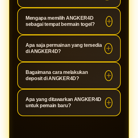
ANGKER4D adalah jajaran situs
Mengapa memilih ANGKER4D
togel online yang terpercaya,
sebagai tempat bermain togel?
menawarkan pengalaman bermain
Toto Togel 4D dengan keamanan
ANGKER4D dikenal karena
Apa saja permainan yang tersedia
dan kenyamanan terbaik. Kami
keakuratannya dalam hasil
di ANGKER4D?
menyediakan beragam pasaran dan
pengundian dan sistem keamanan
layanan berkualitas bagi seluruh
yang tinggi. Kami berkomitmen
ANGKER4D menawarkan berbagai
pemain.
Bagaimana cara melakukan
untuk memberikan pelayanan prima,
permainan togel, termasuk Toto 4D,
deposit di ANGKER4D?
menjadikan setiap pengalaman
3D, dan 2D. Anda dapat memilih dari
bermain Anda menyenangkan dan
berbagai pasaran untuk menambah
Melakukan deposit di ANGKER4D
aman.
Apa yang ditawarkan ANGKER4D
variasi dan meningkatkan peluang
sangat mudah! Cukup login ke akun
untuk pemain baru?
menang.
Anda, pilih metode pembayaran
yang tersedia, masukkan jumlah
ANGKER4D menawarkan bonus
deposit, dan ikuti instruksi untuk
dan promosi menarik untuk pemain
menyelesaikan transaksi dengan
baru. Bonus selamat datang kami