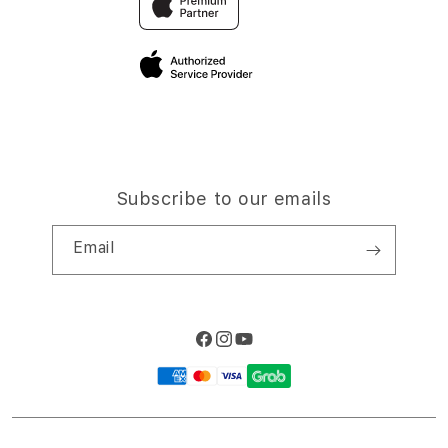
Elush Corporate Website
Privacy Policy
Site Terms of Use
Subscribe to our emails
Email
Facebook
Instagram
YouTube
Payment
methods