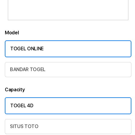
Model
TOGEL ONLINE
BANDAR TOGEL
Capacity
TOGEL 4D
SITUS TOTO