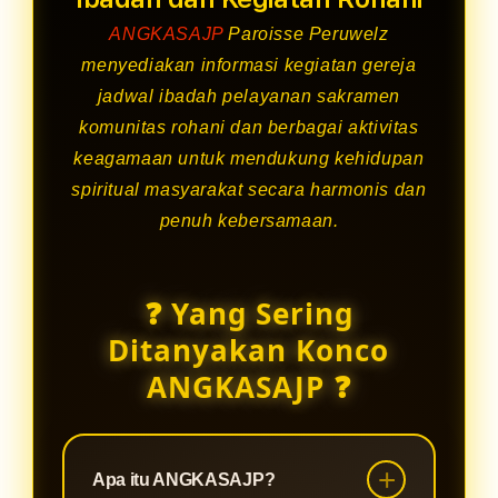
ANGKASAJP
Paroisse Peruwelz
menyediakan informasi kegiatan gereja
jadwal ibadah pelayanan sakramen
komunitas rohani dan berbagai aktivitas
keagamaan untuk mendukung kehidupan
spiritual masyarakat secara harmonis dan
penuh kebersamaan.
❓ Yang Sering
Ditanyakan Konco
ANGKASAJP ❓
Apa itu ANGKASAJP?