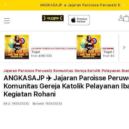
ANGKASAJP ✈️ Jajaran Paroisse Peruwelz Komun
Lo
in
JAJARAN PAROISSE PERUWELZ KOMUNITAS GEREJA KATOLIK PELAYANAN IBADAH DA
JAJARAN PAROISSE P
Togel
Togel Online
From $999 SGD
From $999 SGD
Jajaran Paroisse Peruwelz Komunitas Gereja Katolik Pelayanan Iba
ANGKASAJP ✈️ Jajaran Paroisse Peruw
Komunitas Gereja Katolik Pelayanan I
Kegiatan Rohani
SKU:
180520232
Barcode:
180520232