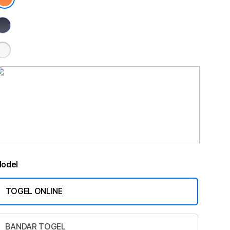
odel
TOGEL ONLINE
BANDAR TOGEL