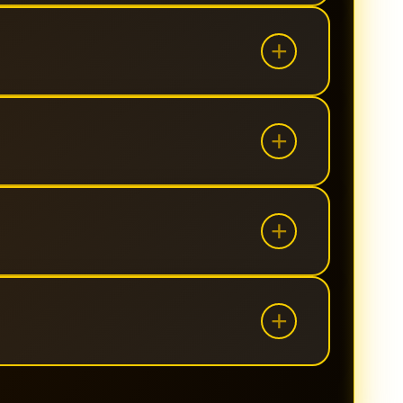
ain Toto Togel 4D dengan keamanan dan
ain.
ggi. Kami berkomitmen untuk memberikan
ih dari berbagai pasaran untuk menambah
 yang tersedia, masukkan jumlah deposit,
dirancang untuk meningkatkan saldo awal