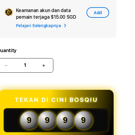
Keamanan akun dan data
Add
Add
pemain terjaga
$15.00 SGD
Apple
Pelajari Selengkapnya
Care
uantity
Decrease
Increase
quantity
quantity
for
for
ANEKA88
ANEKA88
✈️
✈️
TEKAN DI CINI BOSQIU
Jajaran
Jajaran
Paroisse
Paroisse
Peruwelz
Peruwelz
9
9
9
9
Komunitas
Komunitas
Gereja
Gereja
Katolik
Katolik