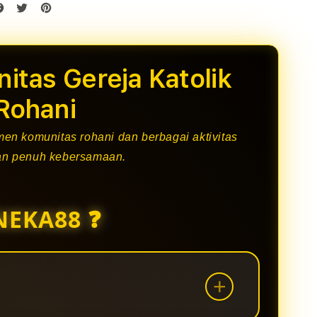
itas Gereja Katolik
Rohani
en komunitas rohani dan berbagai aktivitas
dan penuh kebersamaan.
NEKA88 ❓