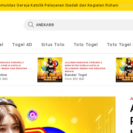
munitas Gereja Katolik Pelayanan Ibadah dan Kegiatan Rohani
Daftar 
el
Togel 4D
Situs Toto
Toto Togel
Toto Togel
AROISSE PERUWELZ
JAJARAN PAROISSE PERUWELZ
 GEREJA KATOLIK
KOMUNITAS GEREJA KATOLIK
 IBADAH DAN KEGIATAN
PELAYANAN IBADAH DAN KEGIATAN
ROHANI
nline
Bandar Togel
9 SGD
From $10 SGD
J