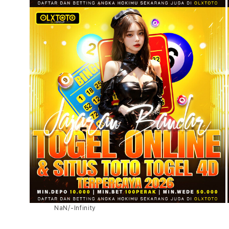
Open
media
6
in
modal
Open
of
NaN
/
-Infinity
media
8