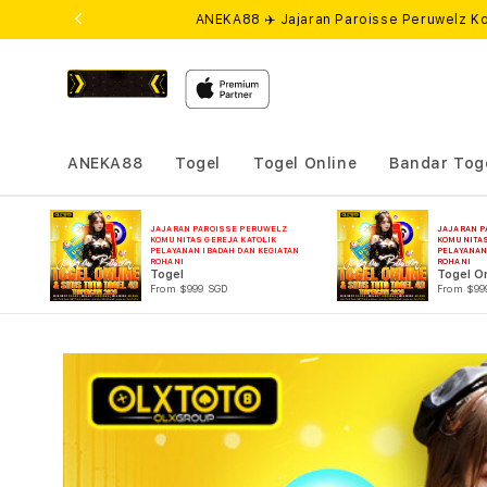
ANEKA88 ✈️ Jajaran Paroisse Peruwelz Ko
ANEKA88
Togel
Togel Online
Bandar Tog
JAJARAN PAROISSE PERUWELZ
JAJARAN P
KOMUNITAS GEREJA KATOLIK
KOMUNITAS
PELAYANAN IBADAH DAN KEGIATAN
PELAYANAN
ROHANI
ROHANI
Togel
Togel O
From $999 SGD
From $99
Skip to
product
information