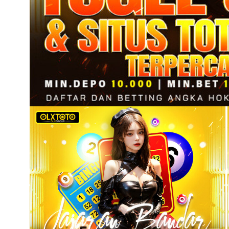
Open
media
1
in
modal