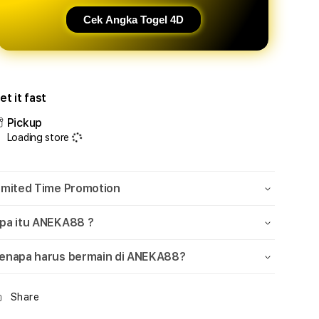
Pelayanan
Pelayanan
Cek Angka Togel 4D
Ibadah
Ibadah
dan
dan
Kegiatan
Kegiatan
Rohani
Rohani
et it fast
Pickup
Loading store
imited Time Promotion
pa itu ANEKA88 ?
enapa harus bermain di ANEKA88?
Share