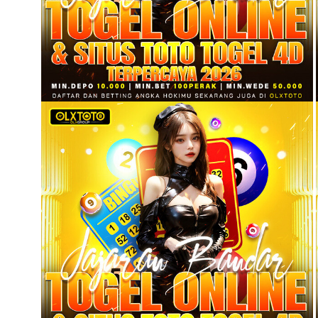
Open
media
2
in
modal