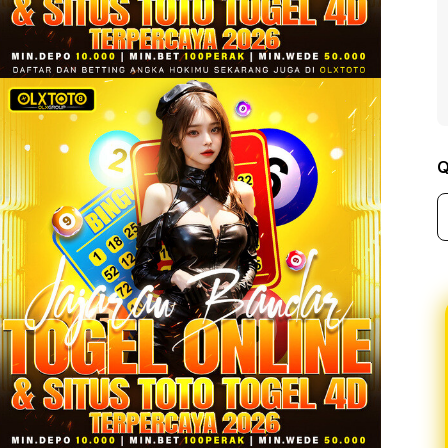
Open
media
5
in
modal
Q