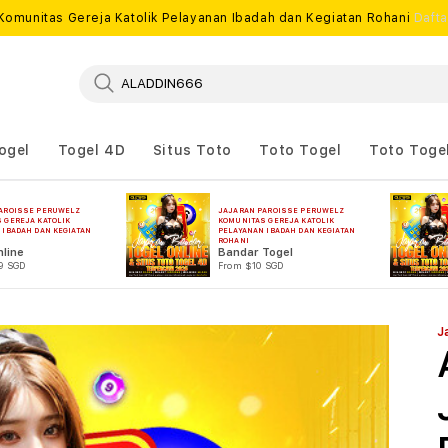
Komunitas Gereja Katolik Pelayanan Ibadah dan Kegiatan Rohani
Dafta
ogel
Togel 4D
Situs Toto
Toto Togel
Toto Toge
AROISSE PERUWELZ
JAJARAN PAROISSE PERUWELZ
 GEREJA KATOLIK
KOMUNITAS GEREJA KATOLIK
 IBADAH DAN KEGIATAN
PELAYANAN IBADAH DAN KEGIATAN
ROHANI
nline
Bandar Togel
9 SGD
From $10 SGD
J