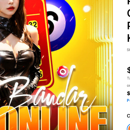
S
T
o
$
P
C