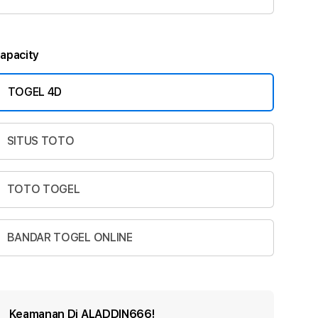
apacity
TOGEL 4D
SITUS TOTO
TOTO TOGEL
BANDAR TOGEL ONLINE
Keamanan Di ALADDIN666!