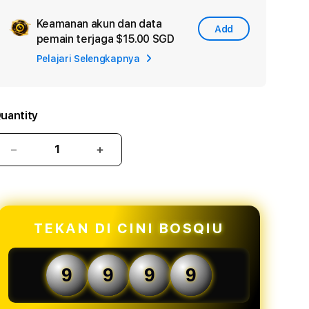
Keamanan akun dan data
Add
Add
pemain terjaga
$15.00 SGD
Apple
Pelajari Selengkapnya
Care
uantity
Decrease
Increase
quantity
quantity
for
for
ALADDIN666
ALADDIN666
✈️
✈️
TEKAN DI CINI BOSQIU
Jajaran
Jajaran
Paroisse
Paroisse
Peruwelz
Peruwelz
9
9
9
9
Komunitas
Komunitas
Gereja
Gereja
Katolik
Katolik