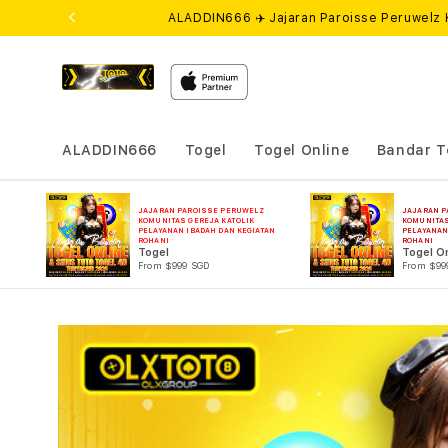
ALADDIN666 ✈️ Jajaran Paroisse Peruwelz 
ALADDIN666
Togel
Togel Online
Bandar T
JAJARAN PAROISSE PERUWELZ
JAJARAN P
KOMUNITAS GEREJA KATOLIK
KOMUNITAS
PELAYANAN IBADAH DAN KEGIATAN
PELAYANAN
ROHANI
ROHANI
Togel
Togel O
From $999 SGD
From $99
Skip to
product
information