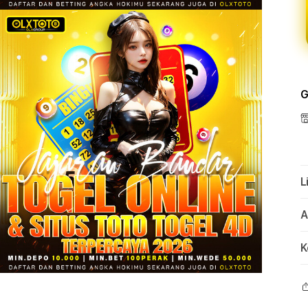
Open
media
7
in
modal
G
L
A
K
Open
media
9