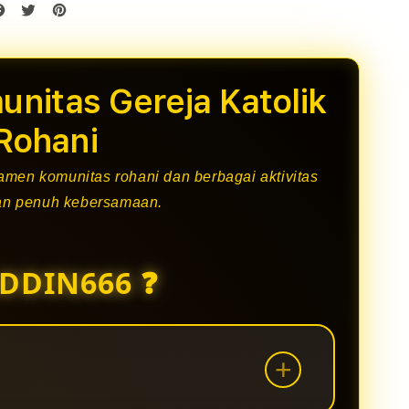
nitas Gereja Katolik
Rohani
men komunitas rohani dan berbagai aktivitas
dan penuh kebersamaan.
ADDIN666 ❓