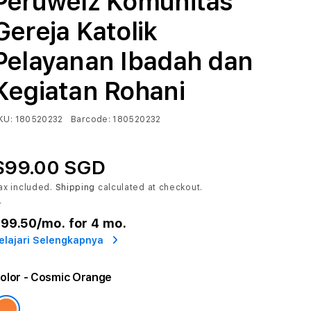
Peruwelz Komunitas
Gereja Katolik
Pelayanan Ibadah dan
Kegiatan Rohani
KU:
180520232
Barcode:
180520232
$99.00 SGD
ax included.
Shipping
calculated at checkout.
r
99.50
/mo. for 4 mo.
elajari Selengkapnya
olor
- Cosmic Orange