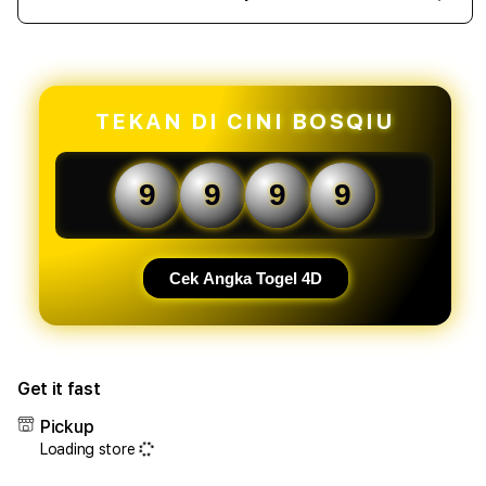
Decrease
Incr
quantity
quant
for
for
ADA303
ADA
✈️
✈️
TEKAN DI CINI BOSQIU
Jajaran
Jajar
Paroisse
Paro
Peruwelz
Peru
9
9
9
9
Komunitas
Komu
Gereja
Gere
Katolik
Katol
Pelayanan
Pela
Cek Angka Togel 4D
Ibadah
Ibad
dan
dan
Kegiatan
Kegi
Rohani
Roha
Get it fast
Pickup
Loading store