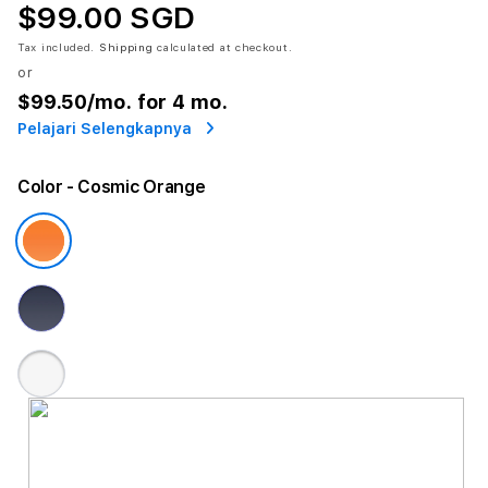
$99.00 SGD
Tax included.
Shipping
calculated at checkout.
or
$99.50
/mo. for 4 mo.
Pelajari Selengkapnya
Color
- Cosmic Orange