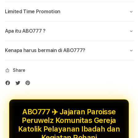
Limited Time Promotion
Apa itu ABO777 ?
Kenapa harus bermain di ABO777?
Share
ABO777 ✈️ Jajaran Paroisse
Peruwelz Komunitas Gereja
Katolik Pelayanan Ibadah dan
Kegiatan Rohani