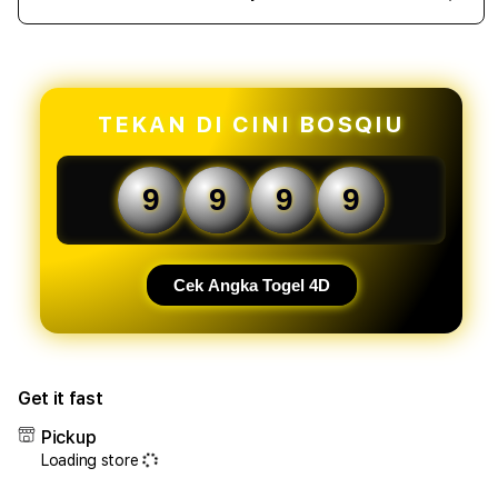
Decrease
Incr
quantity
quant
for
for
99JUDIQQ
99J
✈️
✈️
TEKAN DI CINI BOSQIU
Jajaran
Jajar
Paroisse
Paro
Peruwelz
Peru
9
9
9
9
Komunitas
Komu
Gereja
Gere
Katolik
Katol
Pelayanan
Pela
Cek Angka Togel 4D
Ibadah
Ibad
dan
dan
Kegiatan
Kegi
Rohani
Roha
Get it fast
Pickup
Loading store