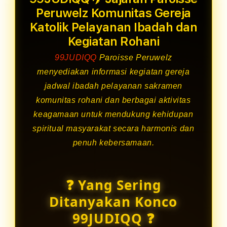
Peruwelz Komunitas Gereja
Katolik Pelayanan Ibadah dan
Kegiatan Rohani
99JUDIQQ
Paroisse Peruwelz
menyediakan informasi kegiatan gereja
jadwal ibadah pelayanan sakramen
komunitas rohani dan berbagai aktivitas
keagamaan untuk mendukung kehidupan
spiritual masyarakat secara harmonis dan
penuh kebersamaan.
❓ Yang Sering
Ditanyakan Konco
99JUDIQQ ❓