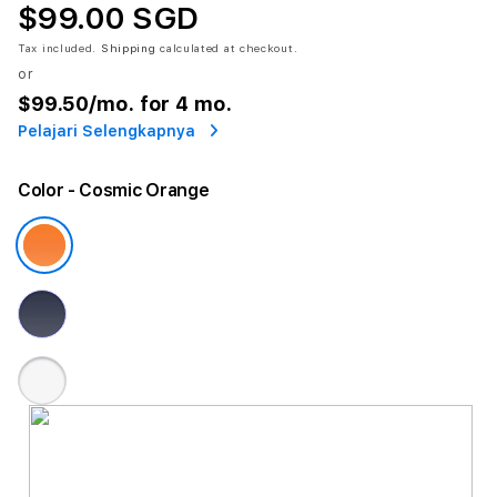
$99.00 SGD
Tax included.
Shipping
calculated at checkout.
or
$99.50
/mo. for 4 mo.
Pelajari Selengkapnya
Color
- Cosmic Orange