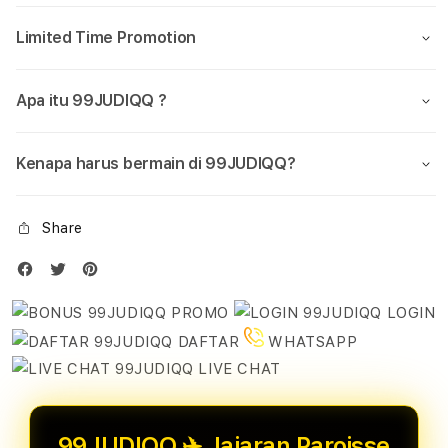
Limited Time Promotion
Apa itu 99JUDIQQ ?
Kenapa harus bermain di 99JUDIQQ?
Share
PROMO
LOGIN
DAFTAR
WHATSAPP
LIVE CHAT
99JUDIQQ ✈️ Jajaran Paroisse