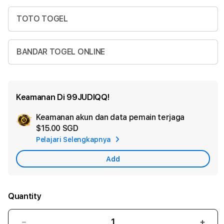
TOTO TOGEL
BANDAR TOGEL ONLINE
Keamanan Di 99JUDIQQ!
Keamanan akun dan data pemain terjaga
Ad
$15.00 SGD
App
Pelajari Selengkapnya
Car
Add
Quantity