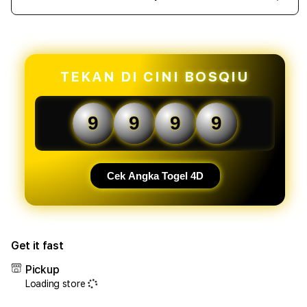
Decrease
Incr
quantity
quant
for
for
99CASH
99C
✈️
✈️
TEKAN DI CINI BOSQIU
Jajaran
Jajar
Paroisse
Paro
Peruwelz
Peru
9
9
9
9
Komunitas
Komu
Gereja
Gere
Katolik
Katol
Pelayanan
Pela
Cek Angka Togel 4D
Ibadah
Ibad
dan
dan
Kegiatan
Kegi
Rohani
Roha
Get it fast
Pickup
Loading store