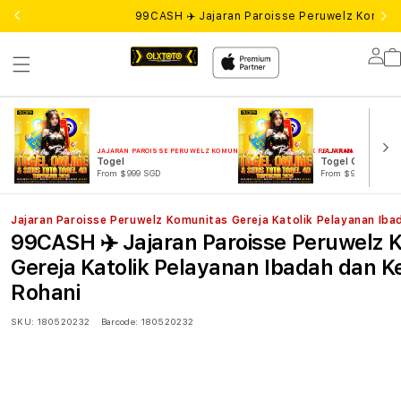
99CASH ✈️ Jajaran Paroisse Peruwelz Komunit
Lo
in
JAJARAN PAROISSE PERUWELZ KOMUNITAS GEREJA KATOLIK PELAYANAN IBADAH DA
JAJARAN PAROISSE P
Togel
Togel Online
From $999 SGD
From $999 SGD
Jajaran Paroisse Peruwelz Komunitas Gereja Katolik Pelayanan Iba
99CASH ✈️ Jajaran Paroisse Peruwelz 
Gereja Katolik Pelayanan Ibadah dan K
Rohani
SKU:
180520232
Barcode:
180520232