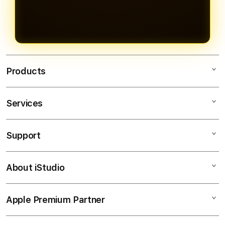
deposit, dan ikuti instruksi untuk
promosi menarik untuk pemain baru.
menyelesaikan transaksi dengan
Bonus selamat datang kami
cepat dan aman.
dirancang untuk meningkatkan saldo
awal Anda dan memberi lebih
banyak peluang untuk menang.
Products
Services
99CASH
Togel Online
Support
AppleCare+
Bandar Togel
Corporate
Togel 4D
About iStudio
My Account
99CASH
Situs Toto
Collection & Delivery
Elush Service Provider
Toto Togel
Apple Premium Partner
About Us
Returns & Exchanges
Financing Options
Toto Togel 4D
Find an iStudio near you
Contact Us