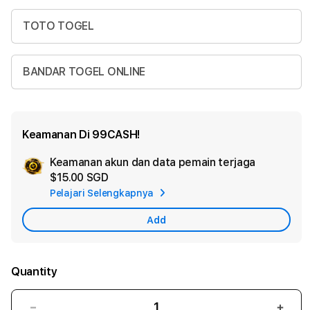
TOTO TOGEL
BANDAR TOGEL ONLINE
Keamanan Di 99CASH!
Keamanan akun dan data pemain terjaga
Ad
$15.00 SGD
App
Pelajari Selengkapnya
Car
Add
Quantity