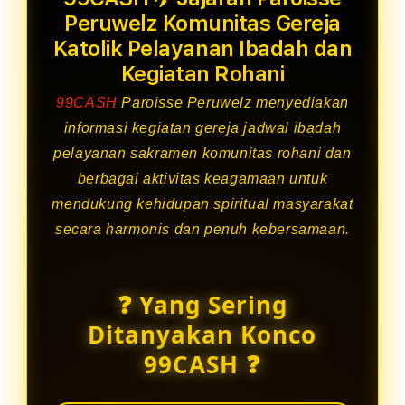
Peruwelz Komunitas Gereja
Katolik Pelayanan Ibadah dan
Kegiatan Rohani
99CASH
Paroisse Peruwelz menyediakan
informasi kegiatan gereja jadwal ibadah
pelayanan sakramen komunitas rohani dan
berbagai aktivitas keagamaan untuk
mendukung kehidupan spiritual masyarakat
secara harmonis dan penuh kebersamaan.
❓ Yang Sering
Ditanyakan Konco
99CASH ❓