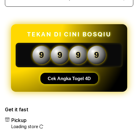
Decrease
Incr
quantity
quant
for
for
899SPORT
899
✈️
✈️
TEKAN DI CINI BOSQIU
Jajaran
Jajar
Paroisse
Paro
Peruwelz
Peru
9
9
9
9
Komunitas
Komu
Gereja
Gere
Katolik
Katol
Pelayanan
Pela
Cek Angka Togel 4D
Ibadah
Ibad
dan
dan
Kegiatan
Kegi
Rohani
Roha
Get it fast
Pickup
Loading store