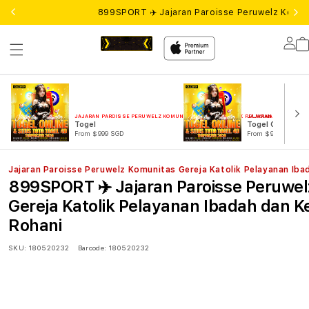
899SPORT ✈️ Jajaran Paroisse Peruwelz Komuni
Lo
in
JAJARAN PAROISSE PERUWELZ KOMUNITAS GEREJA KATOLIK PELAYANAN IBADAH DA
JAJARAN PAROISSE P
Togel
Togel Online
From $999 SGD
From $999 SGD
Jajaran Paroisse Peruwelz Komunitas Gereja Katolik Pelayanan Iba
899SPORT ✈️ Jajaran Paroisse Peruwe
Gereja Katolik Pelayanan Ibadah dan K
Rohani
SKU:
180520232
Barcode:
180520232