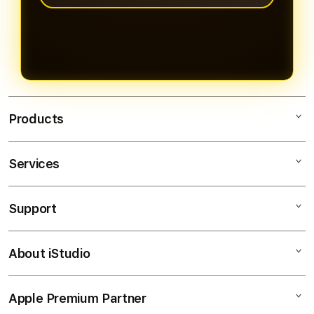
yang tersedia, masukkan jumlah
899SPORT menawarkan bonus dan
deposit, dan ikuti instruksi untuk
promosi menarik untuk pemain baru.
menyelesaikan transaksi dengan
Bonus selamat datang kami
cepat dan aman.
dirancang untuk meningkatkan saldo
awal Anda dan memberi lebih
banyak peluang untuk menang.
Products
Services
899SPORT
Togel Online
Support
AppleCare+
Bandar Togel
Corporate
Togel 4D
About iStudio
My Account
899SPORT
Situs Toto
Collection & Delivery
Elush Service Provider
Toto Togel
Apple Premium Partner
About Us
Returns & Exchanges