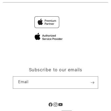
Financing Options
Toto Togel 4D
Find an iStudio near you
Contact Us
Trade-in
Bandar Togel Online
Why Shop at iStudio
FAQ
Traveller’s Reservation
Elush Corporate Website
Privacy Policy
Site Terms of Use
Subscribe to our emails
Email
Facebook
Instagram
YouTube
Payment