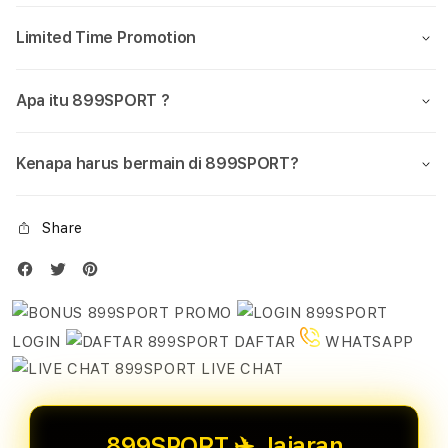
Limited Time Promotion
Apa itu 899SPORT ?
Kenapa harus bermain di 899SPORT?
Share
PROMO
LOGIN
DAFTAR
WHATSAPP
LIVE CHAT
899SPORT ✈️ Jajaran