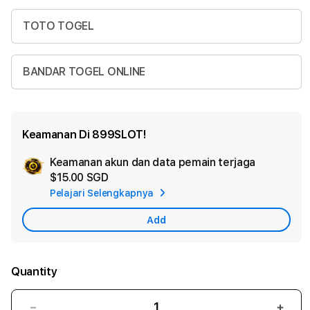
TOTO TOGEL
BANDAR TOGEL ONLINE
Keamanan Di 899SLOT!
Keamanan akun dan data pemain terjaga
Ad
$15.00 SGD
App
Pelajari Selengkapnya
Car
Add
Quantity