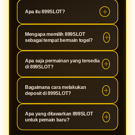
Apa itu 899SLOT?
899SLOT adalah jajaran situs togel
Mengapa memilih 899SLOT
online yang terpercaya,
sebagai tempat bermain togel?
menawarkan pengalaman bermain
Toto Togel 4D dengan keamanan
899SLOT dikenal karena
Apa saja permainan yang tersedia
dan kenyamanan terbaik. Kami
keakuratannya dalam hasil
di 899SLOT?
menyediakan beragam pasaran dan
pengundian dan sistem keamanan
layanan berkualitas bagi seluruh
yang tinggi. Kami berkomitmen
899SLOT menawarkan berbagai
pemain.
Bagaimana cara melakukan
untuk memberikan pelayanan prima,
permainan togel, termasuk Toto 4D,
deposit di 899SLOT?
menjadikan setiap pengalaman
3D, dan 2D. Anda dapat memilih dari
bermain Anda menyenangkan dan
berbagai pasaran untuk menambah
Melakukan deposit di 899SLOT
aman.
Apa yang ditawarkan 899SLOT
variasi dan meningkatkan peluang
sangat mudah! Cukup login ke akun
untuk pemain baru?
menang.
Anda, pilih metode pembayaran
yang tersedia, masukkan jumlah
899SLOT menawarkan bonus dan