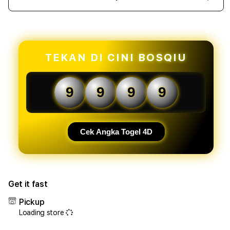
Decrease
Incr
quantity
quant
for
for
899SLOT
899
✈️
✈️
TEKAN DI CINI BOSQIU
Jajaran
Jajar
Paroisse
Paro
Peruwelz
Peru
9
9
9
9
Komunitas
Komu
Gereja
Gere
Katolik
Katol
Pelayanan
Pela
Cek Angka Togel 4D
Ibadah
Ibad
dan
dan
Kegiatan
Kegi
Rohani
Roha
Get it fast
Pickup
Loading store