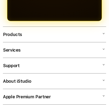
deposit, dan ikuti instruksi untuk
promosi menarik untuk pemain baru.
menyelesaikan transaksi dengan
Bonus selamat datang kami
cepat dan aman.
dirancang untuk meningkatkan saldo
awal Anda dan memberi lebih
banyak peluang untuk menang.
Products
Services
899SLOT
Togel Online
Support
AppleCare+
Bandar Togel
Corporate
Togel 4D
About iStudio
My Account
899SLOT
Situs Toto
Collection & Delivery
Elush Service Provider
Toto Togel
Apple Premium Partner
About Us
Returns & Exchanges
Financing Options
Toto Togel 4D
Find an iStudio near you
Contact Us