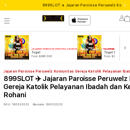
899SLOT ✈️ Jajaran Paroisse Peruwelz Komuni
Lo
in
JAJARAN PAROISSE PERUWELZ KOMUNITAS GEREJA KATOLIK PELAYANAN IBADAH DA
JAJARAN PAROISSE P
Togel
Togel Online
From $999 SGD
From $999 SGD
Jajaran Paroisse Peruwelz Komunitas Gereja Katolik Pelayanan Iba
899SLOT ✈️ Jajaran Paroisse Peruwelz
Gereja Katolik Pelayanan Ibadah dan K
Rohani
SKU:
180520232
Barcode:
180520232