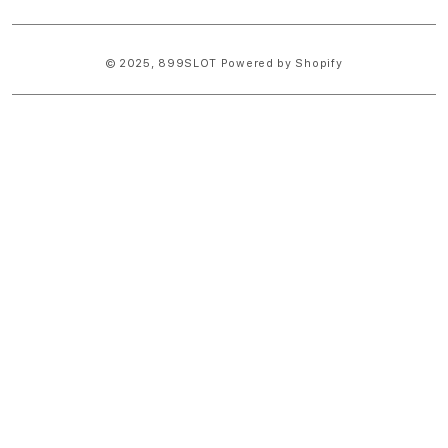
© 2025,
899SLOT
Powered by Shopify