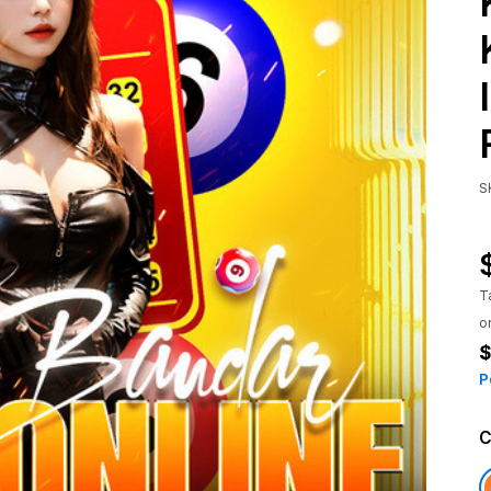
S
T
o
$
P
C