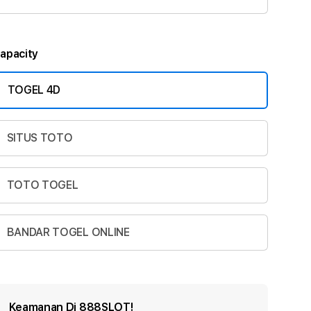
apacity
TOGEL 4D
SITUS TOTO
TOTO TOGEL
BANDAR TOGEL ONLINE
Keamanan Di 888SLOT!