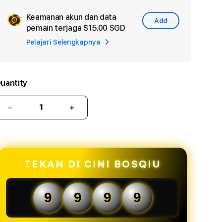
Keamanan akun dan data
Add
Add
pemain terjaga
$15.00 SGD
Apple
Pelajari Selengkapnya
Care
uantity
Decrease
Increase
quantity
quantity
for
for
888SLOT
888SLOT
✈️
✈️
TEKAN DI CINI BOSQIU
Jajaran
Jajaran
Paroisse
Paroisse
Peruwelz
Peruwelz
9
9
9
9
Komunitas
Komunitas
Gereja
Gereja
Katolik
Katolik