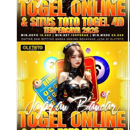
Open
media
2
in
modal