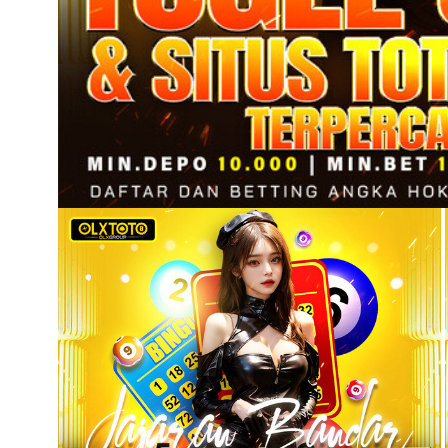
Open
media
1
in
modal