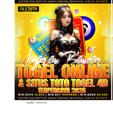
Open
media
6
in
modal
Open
of
NaN
/
-Infinity
media
8