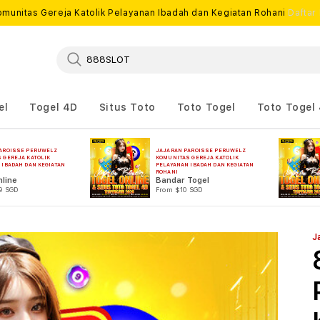
munitas Gereja Katolik Pelayanan Ibadah dan Kegiatan Rohani
Daftar 
el
Togel 4D
Situs Toto
Toto Togel
Toto Togel
AROISSE PERUWELZ
JAJARAN PAROISSE PERUWELZ
 GEREJA KATOLIK
KOMUNITAS GEREJA KATOLIK
 IBADAH DAN KEGIATAN
PELAYANAN IBADAH DAN KEGIATAN
ROHANI
nline
Bandar Togel
9 SGD
From $10 SGD
J