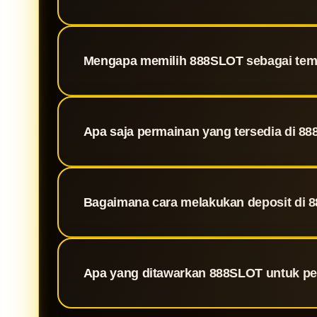
888SLOT adalah jajaran situs togel o
kenyamanan terbaik. Kami menyediakan be
Mengapa memilih 888SLOT sebagai temp
888SLOT dikenal karena keakuratannya 
pelayanan prima, menjadikan setiap pen
Apa saja permainan yang tersedia di 8
888SLOT menawarkan berbagai permainan 
variasi dan meningkatkan peluang menang
Bagaimana cara melakukan deposit di
Melakukan deposit di 888SLOT sangat mud
dan ikuti instruksi untuk menyelesaikan t
Apa yang ditawarkan 888SLOT untuk p
888SLOT menawarkan bonus dan promosi m