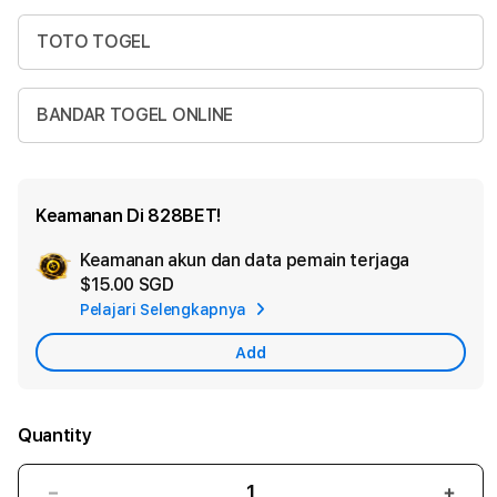
TOTO TOGEL
BANDAR TOGEL ONLINE
Keamanan Di 828BET!
Keamanan akun dan data pemain terjaga
Ad
$15.00 SGD
App
Pelajari Selengkapnya
Car
Add
Quantity