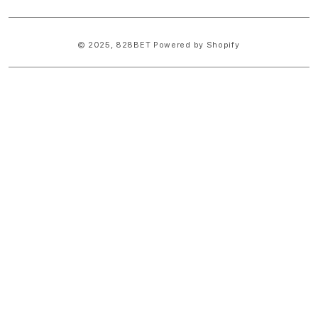
© 2025,
828BET
Powered by Shopify