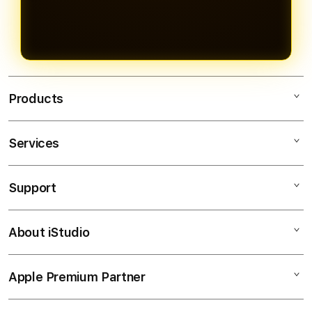
deposit, dan ikuti instruksi untuk
promosi menarik untuk pemain baru.
menyelesaikan transaksi dengan
Bonus selamat datang kami
cepat dan aman.
dirancang untuk meningkatkan saldo
awal Anda dan memberi lebih
banyak peluang untuk menang.
Products
Services
828BET
Togel Online
Support
AppleCare+
Bandar Togel
Corporate
Togel 4D
About iStudio
My Account
828BET
Situs Toto
Collection & Delivery
Elush Service Provider
Toto Togel
Apple Premium Partner
About Us
Returns & Exchanges
Financing Options
Toto Togel 4D
Find an iStudio near you
Contact Us