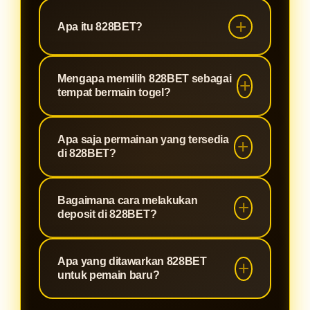
Apa itu 828BET?
828BET adalah jajaran situs togel
Mengapa memilih 828BET sebagai
online yang terpercaya,
tempat bermain togel?
menawarkan pengalaman bermain
Toto Togel 4D dengan keamanan
828BET dikenal karena
Apa saja permainan yang tersedia
dan kenyamanan terbaik. Kami
keakuratannya dalam hasil
di 828BET?
menyediakan beragam pasaran dan
pengundian dan sistem keamanan
layanan berkualitas bagi seluruh
yang tinggi. Kami berkomitmen
828BET menawarkan berbagai
pemain.
Bagaimana cara melakukan
untuk memberikan pelayanan prima,
permainan togel, termasuk Toto 4D,
deposit di 828BET?
menjadikan setiap pengalaman
3D, dan 2D. Anda dapat memilih dari
bermain Anda menyenangkan dan
berbagai pasaran untuk menambah
Melakukan deposit di 828BET
aman.
Apa yang ditawarkan 828BET
variasi dan meningkatkan peluang
sangat mudah! Cukup login ke akun
untuk pemain baru?
menang.
Anda, pilih metode pembayaran
yang tersedia, masukkan jumlah
828BET menawarkan bonus dan