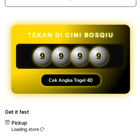
Decrease
Incr
quantity
quant
for
for
828BET
828B
✈️
✈️
TEKAN DI CINI BOSQIU
Jajaran
Jajar
Paroisse
Paro
Peruwelz
Peru
9
9
9
9
Komunitas
Komu
Gereja
Gere
Katolik
Katol
Pelayanan
Pela
Cek Angka Togel 4D
Ibadah
Ibad
dan
dan
Kegiatan
Kegi
Rohani
Roha
Get it fast
Pickup
Loading store