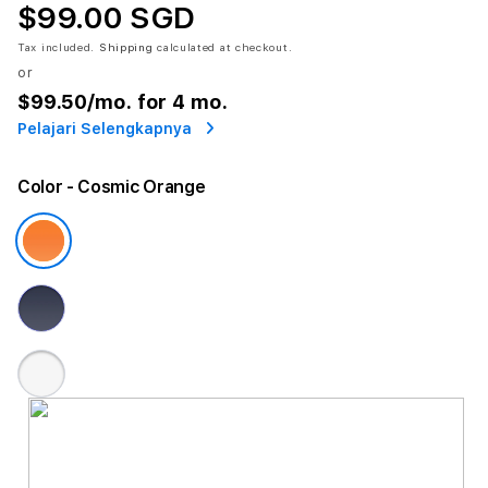
$99.00 SGD
Tax included.
Shipping
calculated at checkout.
or
$99.50
/mo. for 4 mo.
Pelajari Selengkapnya
Color
- Cosmic Orange