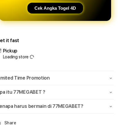
Pelayanan
Pelayanan
Cek Angka Togel 4D
Ibadah
Ibadah
dan
dan
Kegiatan
Kegiatan
Rohani
Rohani
et it fast
Pickup
Loading store
imited Time Promotion
pa itu 77MEGABET ?
enapa harus bermain di 77MEGABET?
Share