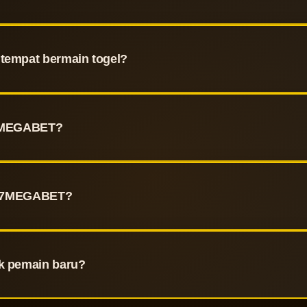
 online yang terpercaya, menawarkan pengalaman berm
ragam pasaran dan layanan berkualitas bagi seluruh pem
empat bermain togel?
 dalam hasil pengundian dan sistem keamanan yang ti
galaman bermain Anda menyenangkan dan aman.
77MEGABET?
nan togel, termasuk Toto 4D, 3D, dan 2D. Anda dapa
ang menang.
i 77MEGABET?
 mudah! Cukup login ke akun Anda, pilih metode pem
saikan transaksi dengan cepat dan aman.
k pemain baru?
i menarik untuk pemain baru. Bonus selamat datang k