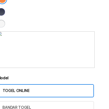
odel
TOGEL ONLINE
BANDAR TOGEL