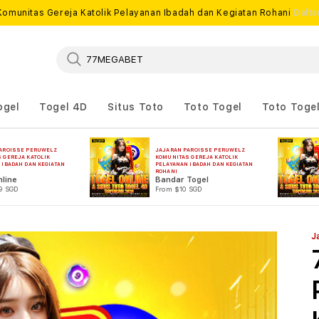
omunitas Gereja Katolik Pelayanan Ibadah dan Kegiatan Rohani
Daftar
ogel
Togel 4D
Situs Toto
Toto Togel
Toto Toge
AROISSE PERUWELZ
JAJARAN PAROISSE PERUWELZ
 GEREJA KATOLIK
KOMUNITAS GEREJA KATOLIK
 IBADAH DAN KEGIATAN
PELAYANAN IBADAH DAN KEGIATAN
ROHANI
nline
Bandar Togel
9 SGD
From $10 SGD
J