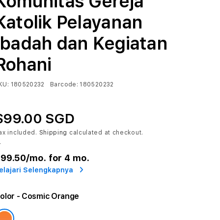
Komunitas Gereja
Katolik Pelayanan
Ibadah dan Kegiatan
Rohani
KU:
180520232
Barcode:
180520232
$99.00 SGD
ax included.
Shipping
calculated at checkout.
r
99.50
/mo. for 4 mo.
elajari Selengkapnya
olor
- Cosmic Orange