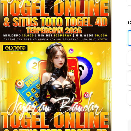
C
Open
media
3
in
modal