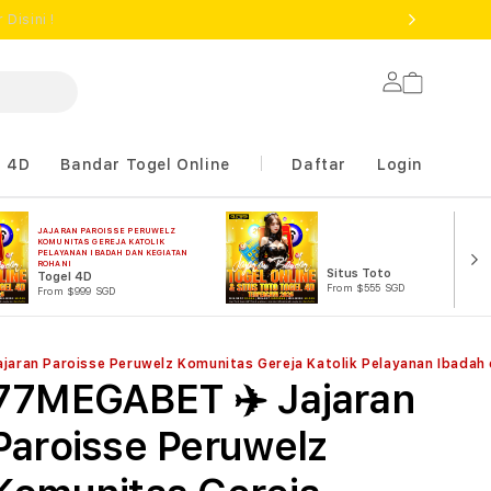
 Disini !
Log
Cart
in
l 4D
Bandar Togel Online
Daftar
Login
JAJARAN PAROISSE PERUWELZ
KOMUNITAS GEREJA KATOLIK
PELAYANAN IBADAH DAN KEGIATAN
ROHANI
Situs Toto
Togel 4D
From $555 SGD
From $999 SGD
ajaran Paroisse Peruwelz Komunitas Gereja Katolik Pelayanan Ibadah
77MEGABET ✈️ Jajaran
Paroisse Peruwelz