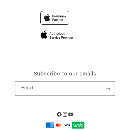
Trade-in
Bandar Togel Online
Why Shop at iStudio
FAQ
Traveller’s Reservation
Elush Corporate Website
Privacy Policy
Site Terms of Use
Subscribe to our emails
Email
Facebook
Instagram
YouTube
Payment
methods