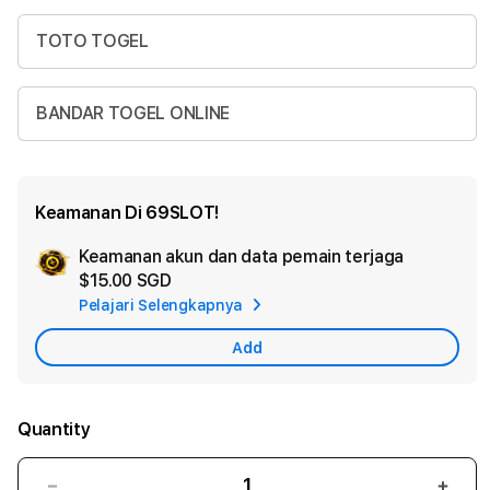
TOTO TOGEL
BANDAR TOGEL ONLINE
Keamanan Di 69SLOT!
Keamanan akun dan data pemain terjaga
Ad
$15.00 SGD
App
Pelajari Selengkapnya
Car
Add
Quantity