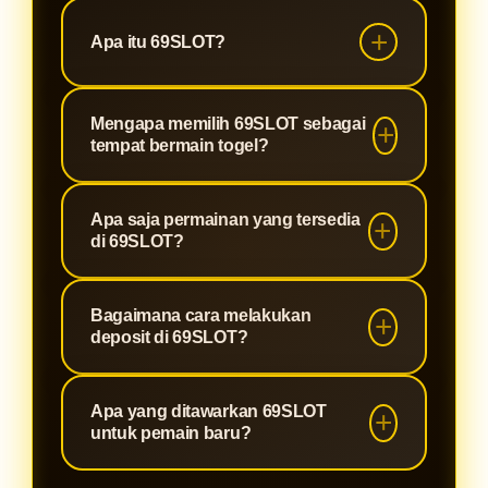
Apa itu 69SLOT?
69SLOT adalah jajaran situs togel
Mengapa memilih 69SLOT sebagai
online yang terpercaya,
tempat bermain togel?
menawarkan pengalaman bermain
Toto Togel 4D dengan keamanan
69SLOT dikenal karena
Apa saja permainan yang tersedia
dan kenyamanan terbaik. Kami
keakuratannya dalam hasil
di 69SLOT?
menyediakan beragam pasaran dan
pengundian dan sistem keamanan
layanan berkualitas bagi seluruh
yang tinggi. Kami berkomitmen
69SLOT menawarkan berbagai
pemain.
Bagaimana cara melakukan
untuk memberikan pelayanan prima,
permainan togel, termasuk Toto 4D,
deposit di 69SLOT?
menjadikan setiap pengalaman
3D, dan 2D. Anda dapat memilih dari
bermain Anda menyenangkan dan
berbagai pasaran untuk menambah
Melakukan deposit di 69SLOT
aman.
Apa yang ditawarkan 69SLOT
variasi dan meningkatkan peluang
sangat mudah! Cukup login ke akun
untuk pemain baru?
menang.
Anda, pilih metode pembayaran
yang tersedia, masukkan jumlah
69SLOT menawarkan bonus dan