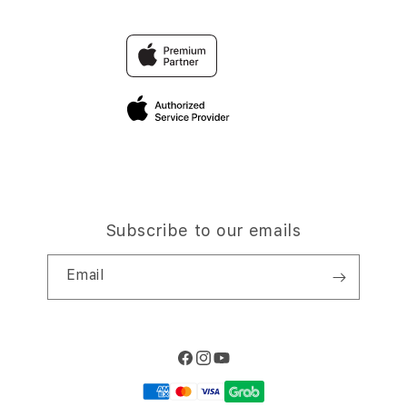
Trade-in
Bandar Togel Online
Why Shop at iStudio
FAQ
Traveller’s Reservation
Elush Corporate Website
Privacy Policy
Site Terms of Use
Subscribe to our emails
Email
Facebook
Instagram
YouTube
Payment
methods