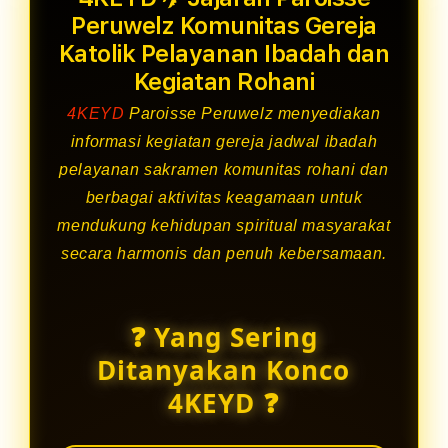
Peruwelz Komunitas Gereja
Katolik Pelayanan Ibadah dan
Kegiatan Rohani
4KEYD
Paroisse Peruwelz menyediakan
informasi kegiatan gereja jadwal ibadah
pelayanan sakramen komunitas rohani dan
berbagai aktivitas keagamaan untuk
mendukung kehidupan spiritual masyarakat
secara harmonis dan penuh kebersamaan.
❓ Yang Sering
Ditanyakan Konco
4KEYD ❓