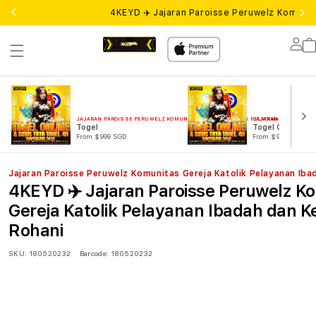
4KEYD ✈️ Jajaran Paroisse Peruwelz Komunit
Lo
in
JAJARAN PAROISSE PERUWELZ KOMUNITAS GEREJA KATOLIK PELAYANAN IBADAH DA
JAJARAN PAROISSE P
Togel
Togel Online
From $999 SGD
From $999 SGD
Jajaran Paroisse Peruwelz Komunitas Gereja Katolik Pelayanan Iba
4KEYD ✈️ Jajaran Paroisse Peruwelz K
Gereja Katolik Pelayanan Ibadah dan K
Rohani
SKU:
180520232
Barcode:
180520232