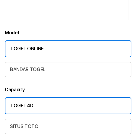
Model
TOGEL ONLINE
BANDAR TOGEL
Capacity
TOGEL 4D
SITUS TOTO