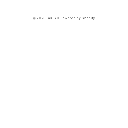
© 2025,
4KEYD
Powered by Shopify