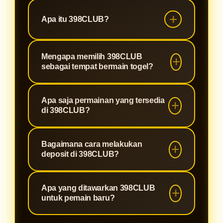
Apa itu 398CLUB?
398CLUB adalah jajaran situs togel
Mengapa memilih 398CLUB
online yang terpercaya,
sebagai tempat bermain togel?
menawarkan pengalaman bermain
Toto Togel 4D dengan keamanan
398CLUB dikenal karena
Apa saja permainan yang tersedia
dan kenyamanan terbaik. Kami
keakuratannya dalam hasil
di 398CLUB?
menyediakan beragam pasaran dan
pengundian dan sistem keamanan
layanan berkualitas bagi seluruh
yang tinggi. Kami berkomitmen
398CLUB menawarkan berbagai
pemain.
Bagaimana cara melakukan
untuk memberikan pelayanan prima,
permainan togel, termasuk Toto 4D,
deposit di 398CLUB?
menjadikan setiap pengalaman
3D, dan 2D. Anda dapat memilih dari
bermain Anda menyenangkan dan
berbagai pasaran untuk menambah
Melakukan deposit di 398CLUB
aman.
Apa yang ditawarkan 398CLUB
variasi dan meningkatkan peluang
sangat mudah! Cukup login ke akun
untuk pemain baru?
menang.
Anda, pilih metode pembayaran
yang tersedia, masukkan jumlah
398CLUB menawarkan bonus dan