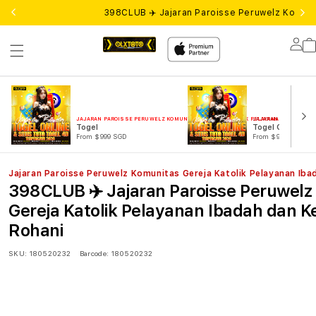
398CLUB ✈️ Jajaran Paroisse Peruwelz Komuni
Lo
in
JAJARAN PAROISSE PERUWELZ KOMUNITAS GEREJA KATOLIK PELAYANAN IBADAH DA
JAJARAN PAROISSE P
Togel
Togel Online
From $999 SGD
From $999 SGD
Jajaran Paroisse Peruwelz Komunitas Gereja Katolik Pelayanan Iba
398CLUB ✈️ Jajaran Paroisse Peruwelz
Gereja Katolik Pelayanan Ibadah dan K
Rohani
SKU:
180520232
Barcode:
180520232