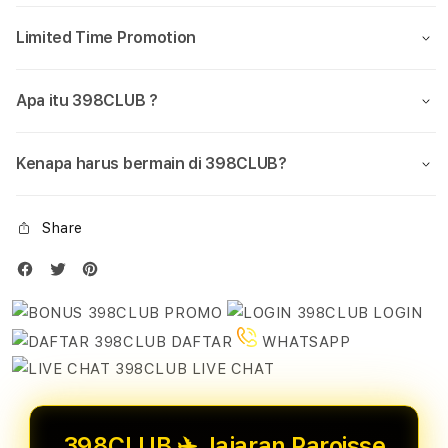
Limited Time Promotion
Apa itu 398CLUB ?
Kenapa harus bermain di 398CLUB?
Share
PROMO
LOGIN
DAFTAR
WHATSAPP
LIVE CHAT
398CLUB ✈️ Jajaran Paroisse