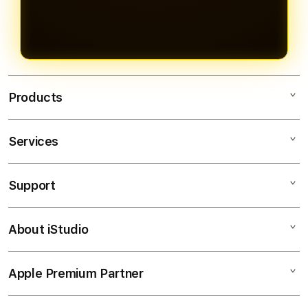
deposit, dan ikuti instruksi untuk
promosi menarik untuk pemain baru.
menyelesaikan transaksi dengan
Bonus selamat datang kami
cepat dan aman.
dirancang untuk meningkatkan saldo
awal Anda dan memberi lebih
banyak peluang untuk menang.
Products
Services
398CLUB
Togel Online
Support
AppleCare+
Bandar Togel
Corporate
Togel 4D
About iStudio
My Account
398CLUB
Situs Toto
Collection & Delivery
Elush Service Provider
Toto Togel
Apple Premium Partner
About Us
Returns & Exchanges
Financing Options
Toto Togel 4D
Find an iStudio near you
Contact Us