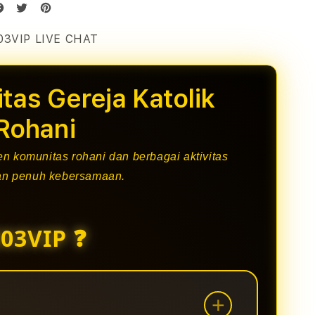
LIVE CHAT
tas Gereja Katolik
Rohani
 komunitas rohani dan berbagai aktivitas
dan penuh kebersamaan.
03VIP ❓