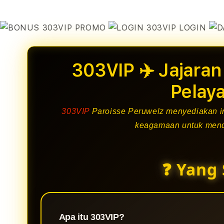
in
modal
PROMO
LOGIN
303VIP ✈️ Jajaran
Pelay
303VIP
Paroisse Peruwelz menyediakan inf
keagamaan untuk mendu
❓ Yang
Apa itu 303VIP?