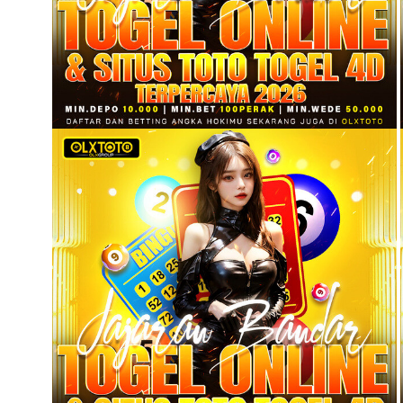
Open
media
2
in
modal