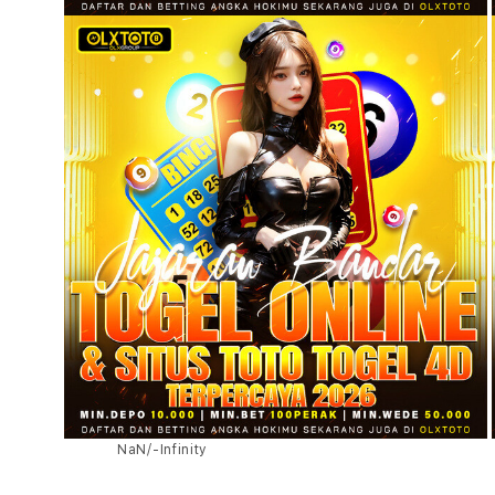
Open
media
6
in
modal
Open
of
NaN
/
-Infinity
media
8