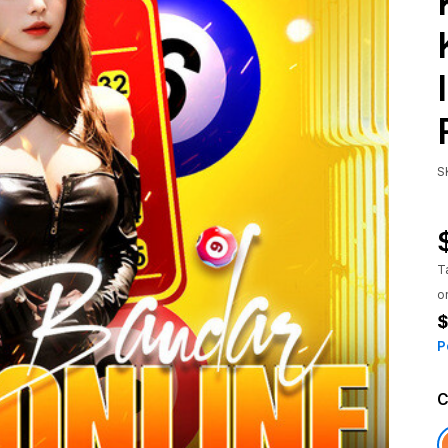
S
T
o
$
P
C