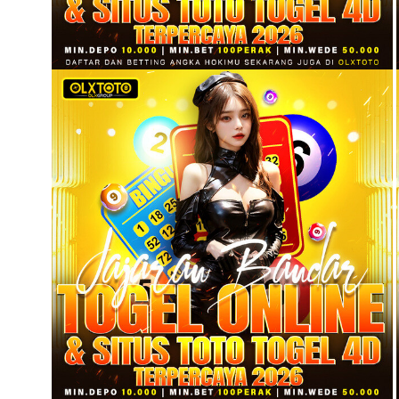
Open
media
4
in
modal