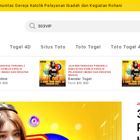
munitas Gereja Katolik Pelayanan Ibadah dan Kegiatan Rohani
Daftar Di
Togel 4D
Situs Toto
Toto Togel
Toto Togel 
AROISSE PERUWELZ
JAJARAN PAROISSE PERUWELZ
 GEREJA KATOLIK
KOMUNITAS GEREJA KATOLIK
 IBADAH DAN KEGIATAN
PELAYANAN IBADAH DAN KEGIATAN
ROHANI
nline
Bandar Togel
9 SGD
From $10 SGD
J