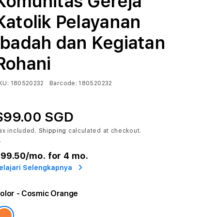
Komunitas Gereja
Katolik Pelayanan
Ibadah dan Kegiatan
Rohani
KU:
180520232
Barcode:
180520232
$99.00 SGD
ax included.
Shipping
calculated at checkout.
r
99.50
/mo. for 4 mo.
elajari Selengkapnya
olor
- Cosmic Orange