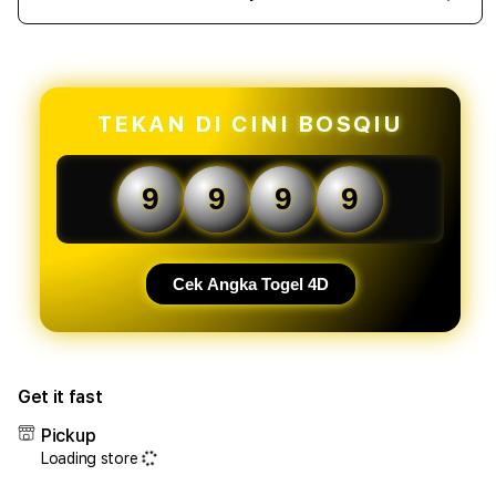
Decrease
Incr
quantity
quant
for
for
1ASIAGAMES
1ASI
✈️
✈️
TEKAN DI CINI BOSQIU
Jajaran
Jajar
Paroisse
Paro
Peruwelz
Peru
9
9
9
9
Komunitas
Komu
Gereja
Gere
Katolik
Katol
Pelayanan
Pela
Cek Angka Togel 4D
Ibadah
Ibad
dan
dan
Kegiatan
Kegi
Rohani
Roha
Get it fast
Pickup
Loading store