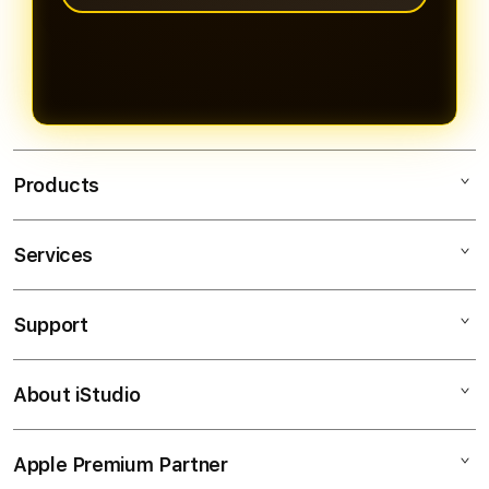
yang tersedia, masukkan jumlah
1ASIAGAMES menawarkan bonus
deposit, dan ikuti instruksi untuk
dan promosi menarik untuk pemain
menyelesaikan transaksi dengan
baru. Bonus selamat datang kami
cepat dan aman.
dirancang untuk meningkatkan saldo
awal Anda dan memberi lebih
banyak peluang untuk menang.
Products
Services
1ASIAGAMES
Togel Online
Support
AppleCare+
Bandar Togel
Corporate
Togel 4D
About iStudio
My Account
1ASIAGAMES
Situs Toto
Collection & Delivery
Elush Service Provider
Toto Togel
Apple Premium Partner
About Us
Returns & Exchanges