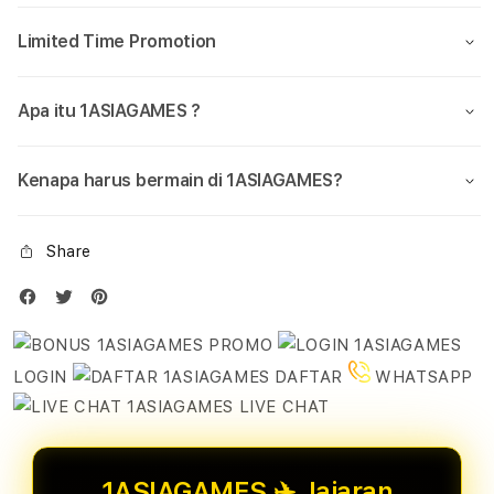
Limited Time Promotion
Apa itu 1ASIAGAMES ?
Kenapa harus bermain di 1ASIAGAMES?
Share
PROMO
LOGIN
DAFTAR
WHATSAPP
LIVE CHAT
1ASIAGAMES ✈️ Jajaran