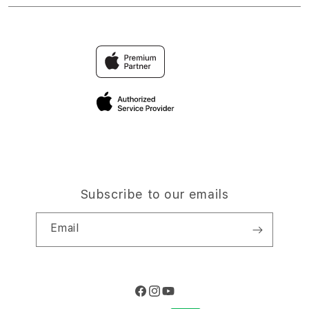
Financing Options
Toto Togel 4D
Find an iStudio near you
Contact Us
Trade-in
Bandar Togel Online
Why Shop at iStudio
FAQ
Traveller’s Reservation
Elush Corporate Website
Privacy Policy
Site Terms of Use
Subscribe to our emails
Email
Facebook
Instagram
YouTube
Payment