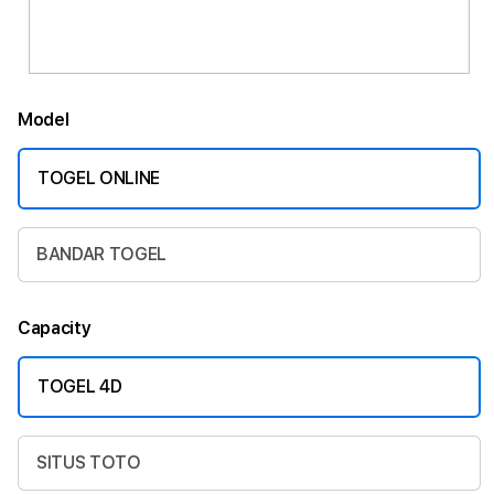
Model
TOGEL ONLINE
BANDAR TOGEL
Capacity
TOGEL 4D
SITUS TOTO