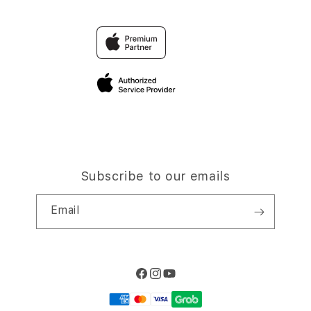
Trade-in
Bandar Togel Online
Why Shop at iStudio
FAQ
Traveller’s Reservation
Elush Corporate Website
Privacy Policy
Site Terms of Use
Subscribe to our emails
Email
Facebook
Instagram
YouTube
Payment
methods