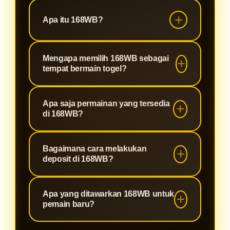
Apa itu 168WB?
168WB adalah jajaran situs togel
Mengapa memilih 168WB sebagai
online yang terpercaya,
tempat bermain togel?
menawarkan pengalaman bermain
Toto Togel 4D dengan keamanan
168WB dikenal karena
Apa saja permainan yang tersedia
dan kenyamanan terbaik. Kami
keakuratannya dalam hasil
di 168WB?
menyediakan beragam pasaran dan
pengundian dan sistem keamanan
layanan berkualitas bagi seluruh
yang tinggi. Kami berkomitmen
168WB menawarkan berbagai
pemain.
Bagaimana cara melakukan
untuk memberikan pelayanan prima,
permainan togel, termasuk Toto 4D,
deposit di 168WB?
menjadikan setiap pengalaman
3D, dan 2D. Anda dapat memilih dari
bermain Anda menyenangkan dan
berbagai pasaran untuk menambah
Melakukan deposit di 168WB sangat
aman.
Apa yang ditawarkan 168WB untuk
variasi dan meningkatkan peluang
mudah! Cukup login ke akun Anda,
pemain baru?
menang.
pilih metode pembayaran yang
tersedia, masukkan jumlah deposit,
168WB menawarkan bonus dan