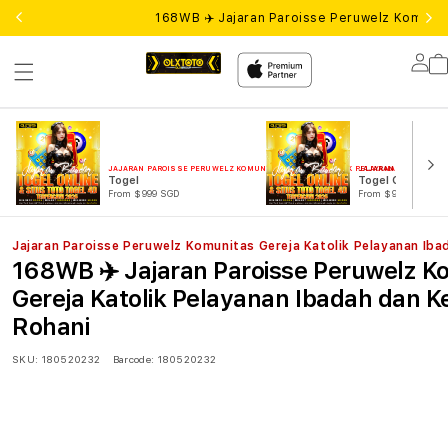
168WB ✈️ Jajaran Paroisse Peruwelz Komunit
Lo
in
JAJARAN PAROISSE PERUWELZ KOMUNITAS GEREJA KATOLIK PELAYANAN IBADAH DA
JAJARAN PAROISSE P
Togel
Togel Online
From $999 SGD
From $999 SGD
Jajaran Paroisse Peruwelz Komunitas Gereja Katolik Pelayanan Iba
168WB ✈️ Jajaran Paroisse Peruwelz K
Gereja Katolik Pelayanan Ibadah dan K
Rohani
SKU:
180520232
Barcode:
180520232