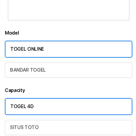
Model
TOGEL ONLINE
BANDAR TOGEL
Capacity
TOGEL 4D
SITUS TOTO