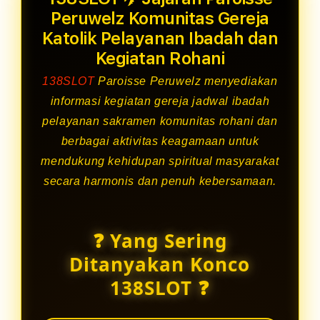
Peruwelz Komunitas Gereja
Katolik Pelayanan Ibadah dan
Kegiatan Rohani
138SLOT
Paroisse Peruwelz menyediakan
informasi kegiatan gereja jadwal ibadah
pelayanan sakramen komunitas rohani dan
berbagai aktivitas keagamaan untuk
mendukung kehidupan spiritual masyarakat
secara harmonis dan penuh kebersamaan.
❓ Yang Sering
Ditanyakan Konco
138SLOT ❓