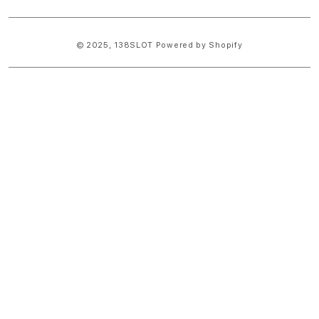
© 2025,
138SLOT
Powered by Shopify