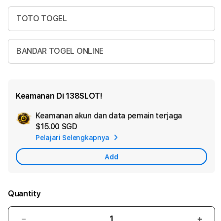
TOTO TOGEL
BANDAR TOGEL ONLINE
Keamanan Di 138SLOT!
Keamanan akun dan data pemain terjaga
Ad
$15.00 SGD
App
Pelajari Selengkapnya
Car
Add
Quantity