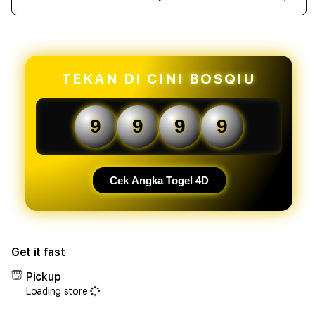
Decrease
Incr
quantity
quant
for
for
138SLOT
138S
✈️
✈️
TEKAN DI CINI BOSQIU
Jajaran
Jajar
Paroisse
Paro
Peruwelz
Peru
9
9
9
9
Komunitas
Komu
Gereja
Gere
Katolik
Katol
Pelayanan
Pela
Cek Angka Togel 4D
Ibadah
Ibad
dan
dan
Kegiatan
Kegi
Rohani
Roha
Get it fast
Pickup
Loading store