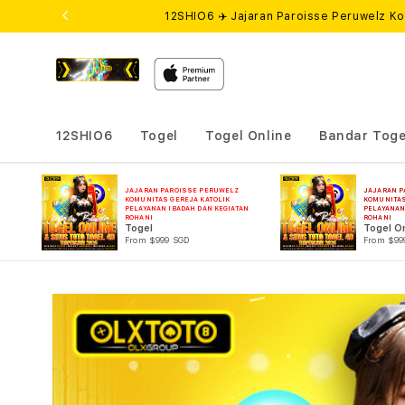
12SHIO6 ✈️ Jajaran Paroisse Peruwelz Ko
12SHIO6
Togel
Togel Online
Bandar Toge
JAJARAN PAROISSE PERUWELZ
JAJARAN P
KOMUNITAS GEREJA KATOLIK
KOMUNITAS
PELAYANAN IBADAH DAN KEGIATAN
PELAYANAN
ROHANI
ROHANI
Togel
Togel O
From $999 SGD
From $99
Skip to
product
information