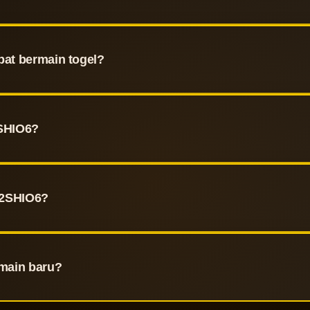
nline yang terpercaya, menawarkan pengalaman berm
ragam pasaran dan layanan berkualitas bagi seluruh pem
at bermain togel?
dalam hasil pengundian dan sistem keamanan yang tin
galaman bermain Anda menyenangkan dan aman.
2SHIO6?
togel, termasuk Toto 4D, 3D, dan 2D. Anda dapat memil
.
12SHIO6?
ah! Cukup login ke akun Anda, pilih metode pembayaran
ransaksi dengan cepat dan aman.
main baru?
enarik untuk pemain baru. Bonus selamat datang kami 