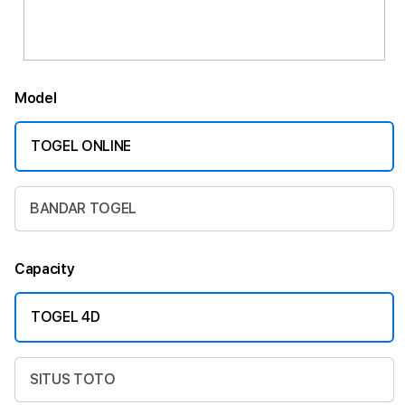
Model
TOGEL ONLINE
BANDAR TOGEL
Capacity
TOGEL 4D
SITUS TOTO