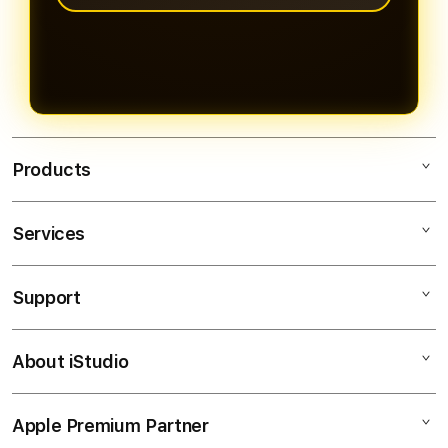
yang tersedia, masukkan jumlah
128SPORT menawarkan bonus dan
deposit, dan ikuti instruksi untuk
promosi menarik untuk pemain baru.
menyelesaikan transaksi dengan
Bonus selamat datang kami
cepat dan aman.
dirancang untuk meningkatkan saldo
awal Anda dan memberi lebih
banyak peluang untuk menang.
Products
Services
128SPORT
Togel Online
Support
AppleCare+
Bandar Togel
Corporate
Togel 4D
About iStudio
My Account
128SPORT
Situs Toto
Collection & Delivery
Elush Service Provider
Toto Togel
Apple Premium Partner
About Us
Returns & Exchanges