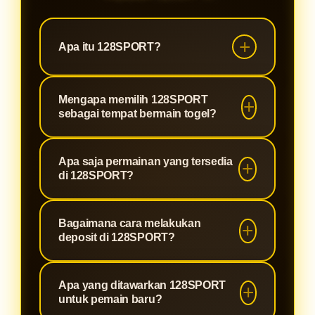
Apa itu 128SPORT?
128SPORT adalah jajaran situs
Mengapa memilih 128SPORT
togel online yang terpercaya,
sebagai tempat bermain togel?
menawarkan pengalaman bermain
Toto Togel 4D dengan keamanan
128SPORT dikenal karena
Apa saja permainan yang tersedia
dan kenyamanan terbaik. Kami
keakuratannya dalam hasil
di 128SPORT?
menyediakan beragam pasaran dan
pengundian dan sistem keamanan
layanan berkualitas bagi seluruh
yang tinggi. Kami berkomitmen
128SPORT menawarkan berbagai
pemain.
Bagaimana cara melakukan
untuk memberikan pelayanan prima,
permainan togel, termasuk Toto 4D,
deposit di 128SPORT?
menjadikan setiap pengalaman
3D, dan 2D. Anda dapat memilih dari
bermain Anda menyenangkan dan
berbagai pasaran untuk menambah
Melakukan deposit di 128SPORT
aman.
Apa yang ditawarkan 128SPORT
variasi dan meningkatkan peluang
sangat mudah! Cukup login ke akun
untuk pemain baru?
menang.
Anda, pilih metode pembayaran