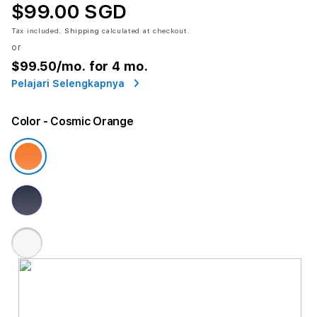
$99.00 SGD
Tax included.
Shipping
calculated at checkout.
or
$99.50
/mo. for 4 mo.
Pelajari Selengkapnya
Color
- Cosmic Orange